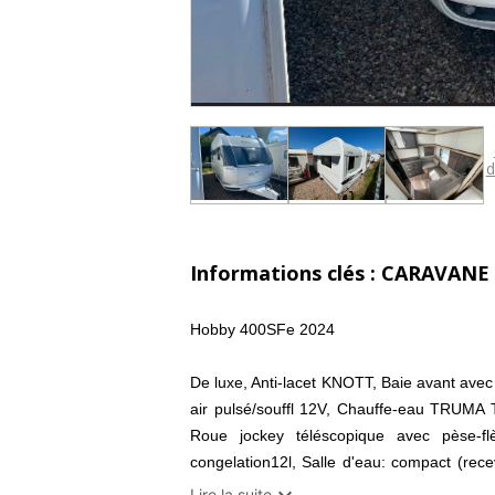
d
Informations clés : CARAVANE
Hobby 400SFe 2024
De luxe, Anti-lacet KNOTT, Baie avant ave
air pulsé/souffl 12V, Chauffe-eau TRUMA T
Roue jockey téléscopique avec pèse-fl
congelation12l, Salle d'eau: compact (rec
clé unique, Tableau de contrôle l'alimentatio

Lire la suite