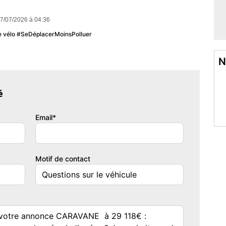
7/07/2026 à 04:36
u le vélo #SeDéplacerMoinsPolluer
N
é
Email*
nnée
Nombre de places
024
3
Motif de contact