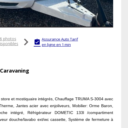

6 photos
Assurance Auto Tarif

isponibles
en ligne en 1 min
 Caravaning
c store et mostiquaire intégrés, Chauffage TRUMA S-3004 avec
herme, Jantes acier avec enjoliveurs, Mobilier: Orme Baron,
èche intégré, Réfrigérateur DOMETIC 133l /compartiment
eveur douche/lavabo ext/wc cassette, Système de fermeture à
n élect + indicateur contrl, TissuTuro