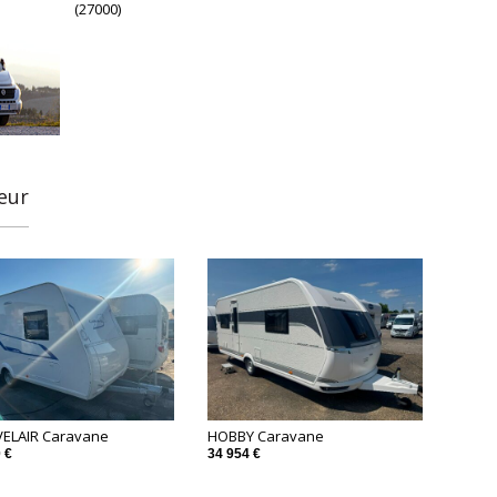
(27000)
eur
ELAIR Caravane
HOBBY Caravane
 €
34 954 €