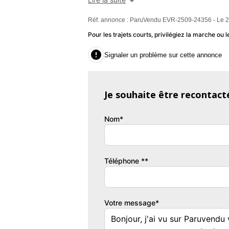
Réf. annonce : ParuVendu EVR-2509-24356 - Le 2
Caractéristiques :
- Type offre : Neuf
Pour les trajets courts, privilégiez la marche o
- Nombre de couchage mini : 3

Signaler un problème sur cette annonce
- Nombre de couchage maxi : 3
- Longueur : 5.98
- Largeur : 2.3
Je souhaite être recontact
- Hauteur : 2.63
- Poids lourd : Non
Nom*
Prix
A
29 118 €
2
Téléphone **
Nombre de couchages
3
Votre message*