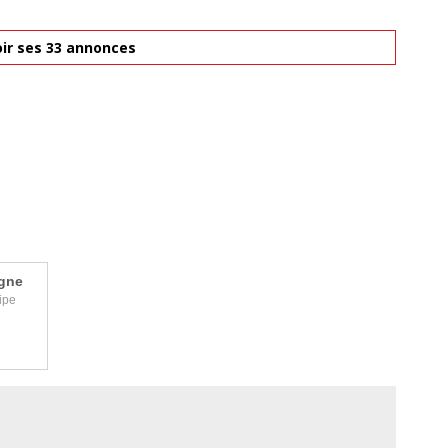
ir ses 33 annonces
igne
ipe