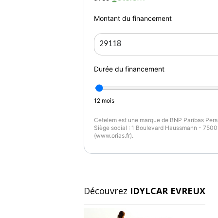
Montant du financement
Durée du financement
12
mois
Cetelem est une marque de BNP Paribas Perso
Siège social : 1 Boulevard Haussmann - 75009
(www.orias.fr).
Découvrez
IDYLCAR EVREUX