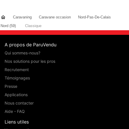
Caravaning
Caravane occasion
Nord-Pas-De-Calais
Nord (59)
Classique
A propos de ParuVendu
Qui sommes-nous?
Nos solutions pour les pros
Recrutement
Témoignages
Presse
Applications
Nous contacter
Aide - FAQ
Liens utiles