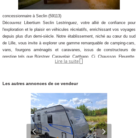
concessionnaire à Seclin (59113)
Découvrez Libertium Seclin Lestringuez, votre allié de confiance pour
l'exploration et le plaisir en véhicules récréatifs, enrichissant vos voyages
depuis plus d'un demi-siècle. Notre établissement, niché au cœur du sud
de Lille, vous invite à explorer une gamme remarquable de camping-cars,
vans, fourgons aménagés et caravanes, issus de constructeurs de
prestige tels que Bürstner, Caravelair, Carthago, Ci, Chausson, Fleurette,

Lire la suite
Frankia, Mobilvetta, et Pössl. Pour l'entretien ou la réparation de votre
véhicule récréatif, faites confiance à notre atelier multi-marques, comp&
Les autres annonces de ce vendeur