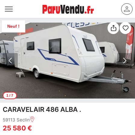
Neuf !
1
/ 7
CARAVELAIR 486 ALBA .
59113 Seclin
25 580 €