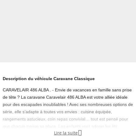
Description du véhicule Caravane Classique
CARAVELAIR 486 ALBA . - Envie de vacances en famille sans prise
de tête ? La caravane Caravelair 486 ALBA est votre alliée idéale
pour des escapades inoubliables ! Avec ses nombreuses options de
série, elle s’adapte à toutes vos envies : cuisine équipée,
rangements astucieux, coin repas convivial… tout est pensé pour
que chacun trouve sa place. Les enfants vont adorer les lits

Lire la suite
superposés, parfaits pour des nuits confortables et des souvenirs