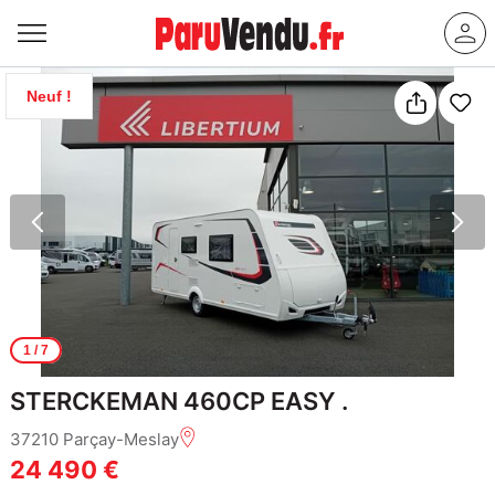
Neuf !
1
/ 7
STERCKEMAN 460CP EASY .
37210 Parçay-Meslay
24 490 €