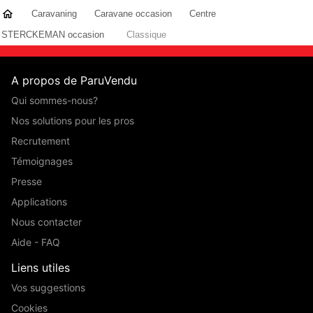
Caravaning
Caravane occasion
Centre
STERCKEMAN occasion
Classique
A propos de ParuVendu
Qui sommes-nous?
Nos solutions pour les pros
Recrutement
Témoignages
Presse
Applications
Nous contacter
Aide - FAQ
Liens utiles
Vos suggestions
Cookies