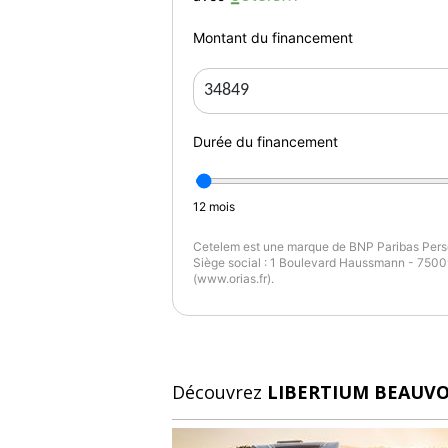
Montant du financement
Durée du financement
12
mois
Cetelem est une marque de BNP Paribas Perso
Siège social : 1 Boulevard Haussmann - 75009
(www.orias.fr).
Découvrez
LIBERTIUM BEAUVO