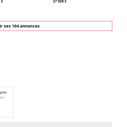
 €
27 009 €
ir ses 104 annonces
igne
ipe