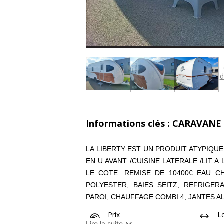
d
Informations clés : CARAVANE
LA LIBERTY EST UN PRODUIT ATYPIQU
EN U AVANT /CUISINE LATERALE /LIT 
LE COTE .REMISE DE 10400€ EAU CH
POLYESTER, BAIES SEITZ, REFRIGE
PAROI, CHAUFFAGE COMBI 4, JANTES A
Prix
L

34 849 €
0.
Lire la suite