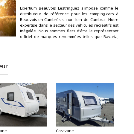
Libertium Beauvois Lestringuez s'impose comme le
distributeur de référence pour les camping-cars à
Beauvois-en-Cambrésis, non loin de Cambrai. Notre
expertise dans le secteur des véhicules récréatifs est
inégalée. Nous sommes fiers d'être le représentant
officiel de marques renommées telles que Bavaria,
Bürstner, Caravelair, Carthago, Ci, Chausson,
Fleurette, Frankia, Mobilvetta et Pössl. Notre sélection
de camping-cars, vans, fourgons et caravanes est
synonyme de qualité supérieure et d'innovation
constante. Que vous cherchiez un véhicule neuf ou
eur
d'occasion, notre é
vane
Caravane