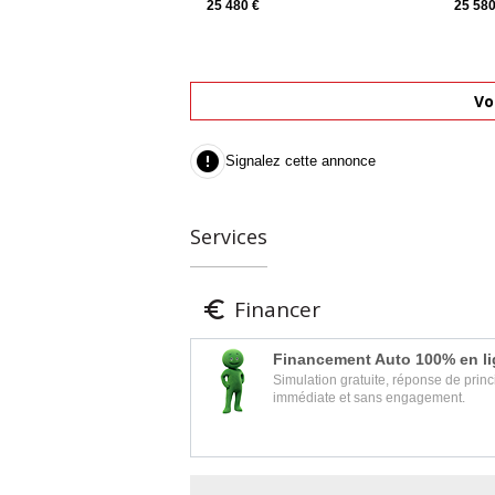
25 480 €
25 580
Vo

Signalez cette annonce
Services
Financer

Financement Auto 100% en l
Simulation gratuite, réponse de princ
immédiate et sans engagement.