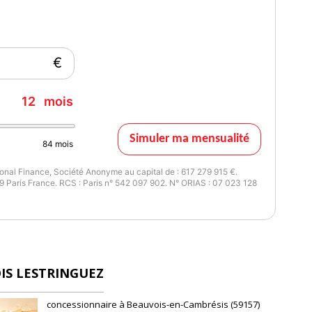
€
12
mois
Simuler ma mensualité
84
mois
nal Finance, Société Anonyme au capital de : 617 279 915 €.
 Paris France. RCS : Paris n° 542 097 902. N° ORIAS : 07 023 128
IS LESTRINGUEZ
concessionnaire à Beauvois-en-Cambrésis (59157)