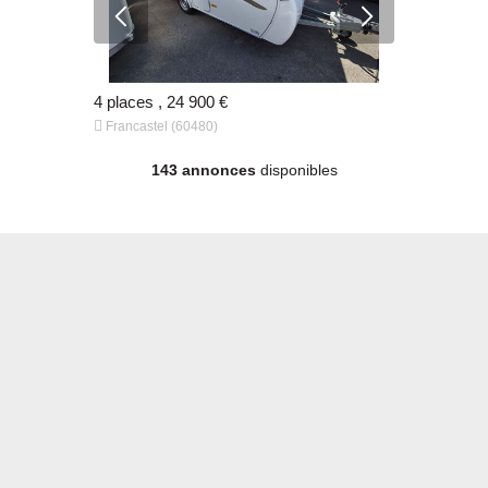
 €
4 places , 24 900 €
4 places - 


Francastel (60480)
Francastel 
143 annonces
disponibles