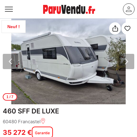
Neuf !
1
/ 7
460 SFF DE LUXE
60480 Francastel
35 272 €
Garantie