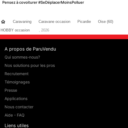
Pensez à covoiturer #SeDéplacerMoinsPolluer
Caravaning
Caravane occasion
Picardie
Oise (60)
HOBBY occasion
, 2026
A propos de ParuVendu
Qui sommes-nous?
Nos solutions pour les pros
Recrutement
Témoignages
Presse
Applications
Nous contacter
Aide - FAQ
Liens utiles