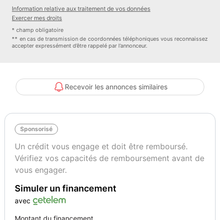
- Supérette
Information relative aux traitement de vos données
- Navette gratuite jusqu'au centre-ville
Exercer mes droits
- A visiter : le Puy du fou, l'île de ré, fort boyard, les salines, les
* champ obligatoire
sables d'olonne...
** en cas de transmission de coordonnées téléphoniques vous reconnaissez
accepter expressément d’être rappelé par l’annonceur.
🌊 Camping ouvert de Mars à Octobre.
🎁 Profitez de nos avantages :
- Une nuit offerte pour tester nos mobil-homes et découvrir le
camping
Recevoir les annonces similaires
- Possibilité de récupérer la TVA soit -20% sur le prix d'achat grâce
au statut LMNP
- PAS d'impôt foncier, PAS de frais de notaire, PAS de taxe
Sponsorisé
d'habitation
📞 Contactez votre conseiller dès maintenant pour plus de
Un crédit vous engage et doit être remboursé.
renseignement et prise de RDV même les week-ends. Le prix
Vérifiez vos capacités de remboursement avant de
indiqué ne comprend pas les options éventuelles.
vous engager.
Nombre de couchages
Longueur
Simuler un financement
6
8
avec
Montant du financement