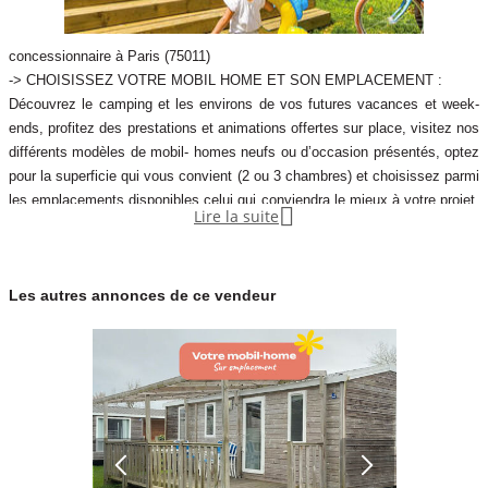
concessionnaire à Paris (75011)
-> CHOISISSEZ VOTRE MOBIL HOME ET SON EMPLACEMENT :
Découvrez le camping et les environs de vos futures vacances et week-
ends, profitez des prestations et animations offertes sur place, visitez nos
différents modèles de mobil- homes neufs ou d’occasion présentés, optez
pour la superficie qui vous convient (2 ou 3 chambres) et choisissez parmi
les emplacements disponibles celui qui conviendra le mieux à votre projet.

Lire la suite
Nous vous offrons même la possibilité de tester le temps d’une nuit sur
place votre future vie de propriétaire d’une résidence secondaire !
Les autres annonces de ce vendeur
-> VOTRE LOYER MENSUEL A LA CARTE :
Propriéta