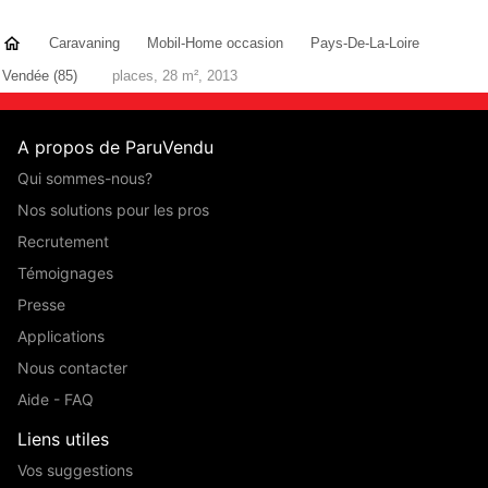
Caravaning
Mobil-Home occasion
Pays-De-La-Loire
Vendée (85)
places, 28 m², 2013
A propos de ParuVendu
Qui sommes-nous?
Nos solutions pour les pros
Recrutement
Témoignages
Presse
Applications
Nous contacter
Aide - FAQ
Liens utiles
Vos suggestions