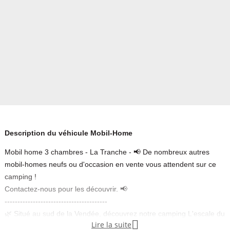
Description du véhicule Mobil-Home
Mobil home 3 chambres - La Tranche - 📢 De nombreux autres
mobil-homes neufs ou d'occasion en vente vous attendent sur ce
camping !
Contactez-nous pour les découvrir. 📢
----------------------------------------
🌿 Situé au sud de la Vendée, découvrez notre camping L'escale du

Lire la suite
Perthuis à La Tranche sur mer.