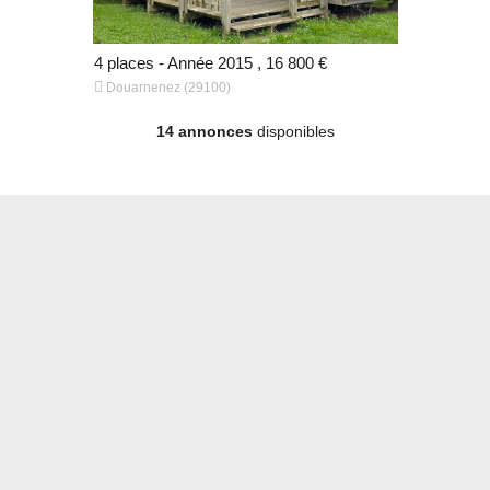
 €
4 places - Année 2015 , 16 800 €
4 places - 


Douarnenez (29100)
Fouesnant 
14 annonces
disponibles
 €