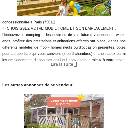
concessionnaire à Paris (75011)
-> CHOISISSEZ VOTRE MOBIL HOME ET SON EMPLACEMENT :
Découvrez le camping et les environs de vos futures vacances et week-
ends, profitez des prestations et animations offertes sur place, visitez nos
différents modèles de mobil- homes neufs ou d’occasion présentés, optez
pour la superficie qui vous convient (2 ou 3 chambres) et choisissez parmi
les emplacements disponibles celui qui conviendra le mieux à votre projet.

Lire la suite
Nous vous offrons même la possibilité de tester le temps d’une nuit sur
place votre future vie de propriétaire d’une résidence secondaire !
Les autres annonces de ce vendeur
-> VOTRE LOYER MENSUEL A LA CARTE :
Propriéta