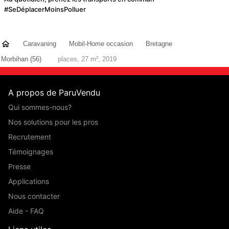
#SeDéplacerMoinsPolluer
Caravaning
Mobil-Home occasion
Bretagne
Morbihan (56)
places, 27 m², 2019
A propos de ParuVendu
Qui sommes-nous?
Nos solutions pour les pros
Recrutement
Témoignages
Presse
Applications
Nous contacter
Aide - FAQ