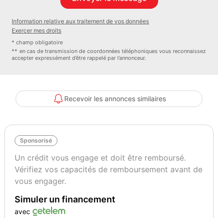
- Animaux admis
- A faire : baignades sur la plage à 400m, sports nautiques, balades
Information relative aux traitement de vos données
à vélos, visite de Guidel Plages...
Exercer mes droits
🌊 Camping ouvert de Avril à Septembre.
* champ obligatoire
🎁 Profitez de nos avantages :
** en cas de transmission de coordonnées téléphoniques vous reconnaissez
accepter expressément d’être rappelé par l’annonceur.
- Une nuit offerte pour tester nos mobil-homes et découvrir le
camping
- Possibilité de récupérer la TVA soit -20% sur le prix d'achat grâce
au statut LMNP
Recevoir les annonces similaires
- PAS d'impôt foncier, PAS de frais de notaire, PAS de taxe
d'habitation
📞 Contactez votre conseiller dès maintenant pour plus de
Sponsorisé
renseignement et prise de RDV même les week-ends. Le prix
indiqué ne comprend pas les options éventuelles.
Un crédit vous engage et doit être remboursé.
Vérifiez vos capacités de remboursement avant de
Nombre de couchages
Longueur
vous engager.
4
8
Simuler un financement
avec
Largeur