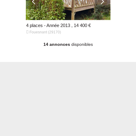
 €
4 places - Année 2013 , 14 400 €
4 places - 


Fouesnant (29170)
Douarnenez
14 annonces
disponibles
 €