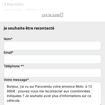
- 2 ème mains
- Kilométrage : 18000 km

Lire la suite
Couleur
Vignette Crit’Air
Gris foncé
2
Je souhaite être recontacté
Garantie mécanique
Nom*
12 mois
Email*
Téléphone **
Votre message*