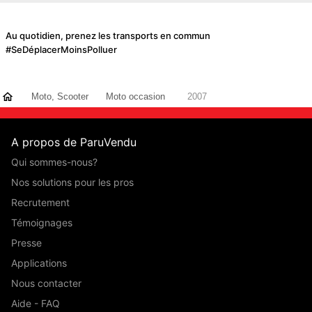
Au quotidien, prenez les transports en commun
#SeDéplacerMoinsPolluer
Moto, Scooter
Moto occasion
2007
A propos de ParuVendu
Qui sommes-nous?
Nos solutions pour les pros
Recrutement
Témoignages
Presse
Applications
Nous contacter
Aide - FAQ