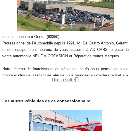
concessionnaire à Gerzat (63360)
Professionnel de l’Automobile depuis 1991, M. De Castro Antonio, Gérant,
et son équipe, sont heureux de vous accueillir à AD CARS, espace de
vente automobile NEUF & OCCASION et Réparation toutes Marques.
Notre réseau de fournisseurs en véhicules neufs nous permet de vous
proposer plus de 30 marques afin de vous proposer au meilleur tarif et aux

Lire la suite
meilleures conditions votre voiture particulière ou utilitaire.
AD CARS vous remercie de votre confiance et vous souhaite la bienvenue
Les autres véhicules de ce concessionnaire
dans notre établissement.