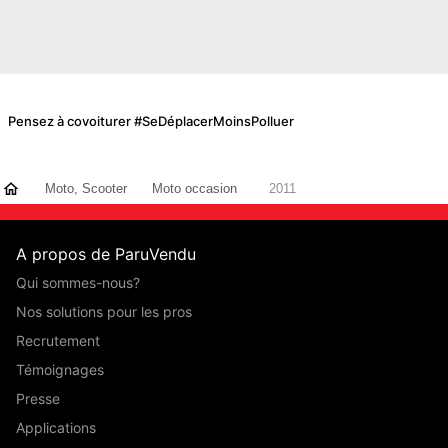
Pensez à covoiturer #SeDéplacerMoinsPolluer
Moto, Scooter
Moto occasion
2011
A propos de ParuVendu
Qui sommes-nous?
Nos solutions pour les pros
Recrutement
Témoignages
Presse
Applications