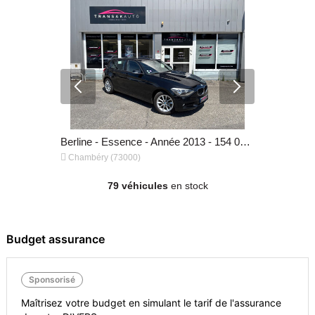
Berline - Hybride - Année 2014 - 83 000 km, 20 990 €
Berline - Essence - Année 2013 - 154 000 km, 11 490 €


Chambéry (73000)
Chambéry (
79 véhicules
en stock
Budget assurance
Sponsorisé
Maîtrisez votre budget en simulant le tarif de l'assurance