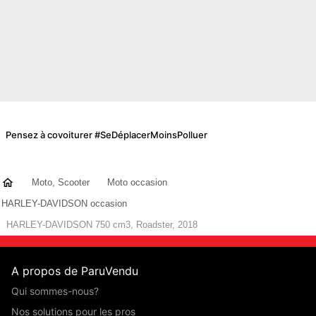
Pensez à covoiturer #SeDéplacerMoinsPolluer
Moto, Scooter
Moto occasion
HARLEY-DAVIDSON occasion
HARLEY-DAVIDSON 750 cm3, Roadster, 2018
A propos de ParuVendu
Qui sommes-nous?
Nos solutions pour les pros