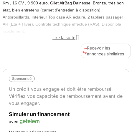
Km , 16 CV , 9 900 euro. Gilet AirBag Dainesse, Bronze, très bon
état, bien entretenu (carnet d'entretien à disposition),
Antibrouillards, Intérieur Top case AR éclairé, 2 tabliers passager
AR (Eté + Hiver). Contrôle technique effectué (RAS). Disponible
rapidement.

Lire la suite
Cylindrée
Type
Recevoir les
1800
Routière
annonces similaires
Etat du véhicule
Couleur
Bon
Bronze
Sponsorisé
Un crédit vous engage et doit être remboursé.
Vérifiez vos capacités de remboursement avant de
vous engager.
Simuler un financement
avec