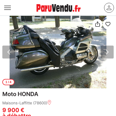
1
/ 4
Moto HONDA
Maisons-Laffitte (78600)
9 900 €
à débattre