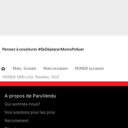
Pensez à covoiturer #SeDéplacerMoinsPolluer
Moto, Scooter
Moto occasion
HONDA occasion
HONDA 1800 cm3, Routière, 2013
A propos de ParuVendu
Qui sommes-nous?
Nos solutions pour les pros
Recrutement