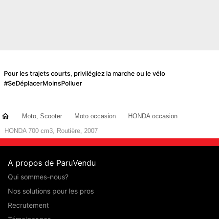
Pour les trajets courts, privilégiez la marche ou le vélo
#SeDéplacerMoinsPolluer
Moto, Scooter
Moto occasion
HONDA occasion
HONDA 700 cm3, Routière, 2007
A propos de ParuVendu
Qui sommes-nous?
Nos solutions pour les pros
Recrutement