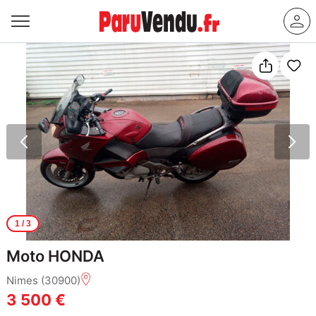
1
/ 3
Moto HONDA
Nimes (30900)
3 500 €