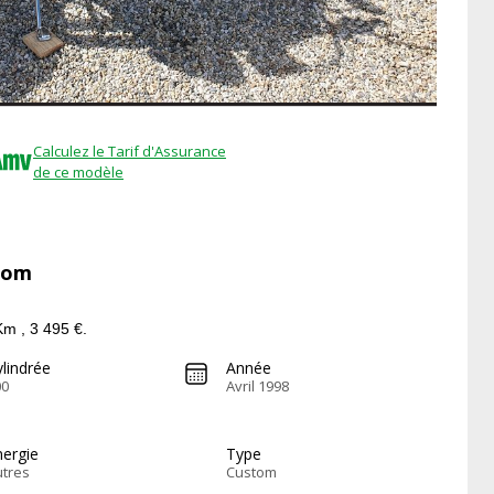
Calculez le Tarif d'Assurance
de ce modèle
tom
m , 3 495 €.
lindrée
Année
00
Avril 1998
nergie
Type
utres
Custom