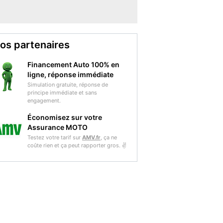
os partenaires
Financement Auto 100% en
ligne, réponse immédiate
Simulation gratuite, réponse de
principe immédiate et sans
engagement.
Économisez sur votre
Assurance MOTO
Testez votre tarif sur
AMV.fr
, ça ne
coûte rien et ça peut rapporter gros. ✌️