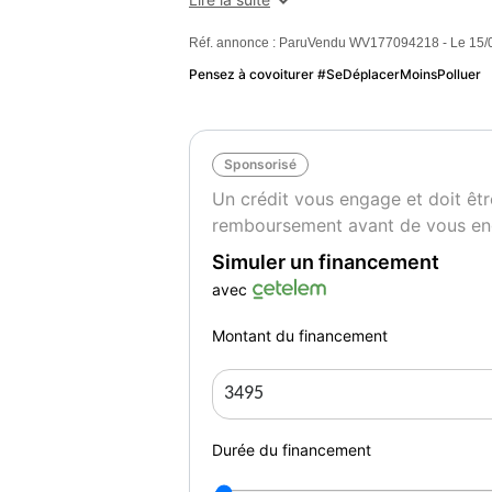
Réf. annonce : ParuVendu WV177094218 - Le 15/
Puissance fiscale
8
Pensez à covoiturer #SeDéplacerMoinsPolluer
Sponsorisé
Un crédit vous engage et doit êtr
remboursement avant de vous en
Simuler un financement
avec
Montant du financement
Durée du financement