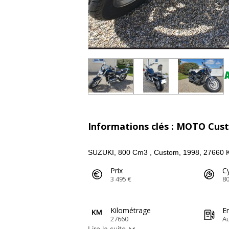
Informations clés : MOTO Cus
SUZUKI, 800 Cm3 , Custom, 1998, 27660 K
Prix
Cy
3 495 €
8
Kilométrage
E
27660
A

Lire la suite