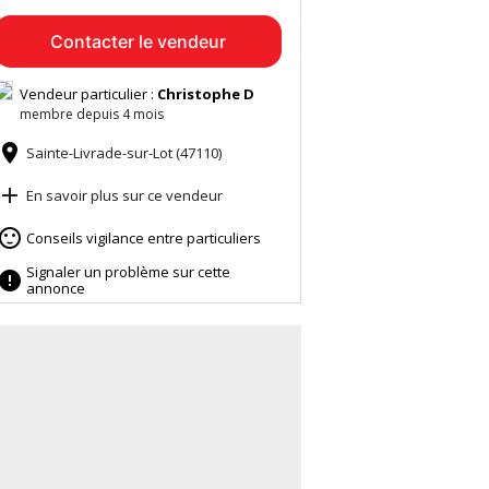
Contacter le vendeur
Vendeur particulier :
Christophe D
membre depuis 4 mois

Sainte-Livrade-sur-Lot (47110)

En savoir plus sur ce vendeur

Conseils vigilance entre particuliers
Signaler un problème sur cette

annonce