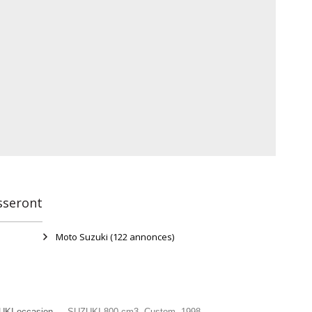
sseront
Moto Suzuki
(122 annonces)
KI occasion
SUZUKI 800 cm3, Custom, 1998