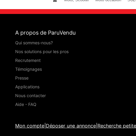
A propos de ParuVendu
Qui sommes-nous?
Nos solutions pour les pros
Recrutement
Témoignages
Presse
Applications
Nous contacter
Aide - FAQ
Mon compte
|
Déposer une annonce
|
Recherche petit