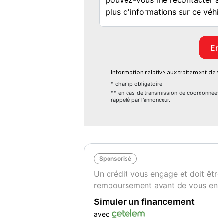
[Transmission] : Kit Chaine - Bon état
[Pneumatiques] : Usure AV : 0 % (Neufs) - 
[Plaquettes] : Usure AV : 10 % - Usure AR :
--- Défauts ---
[Extérieur] : aucun défaut
[Mécaniques] : aucun défaut
Information relative aux traitement d
ZOOM TECHNIQUE
* champ obligatoire
Moteur High Torque 1200cc : Un bicylindre 
** en cas de transmission de coordonnée
rappelé par l'annonceur.
- offrant une conduite souple et raffinée.
Finitions Premium : Chromes étincelants,
- roues à rayons et peinture bi-ton d'une él
Électronique Discrète : ABS,
- antipatinage déconnectable et modes de 
Sponsorisé
Un crédit vous engage et doit êtr
Equipements :
remboursement avant de vous en
- energie : essence
- millesime : 2023
Simuler un financement
- kilometrage : 5300
avec