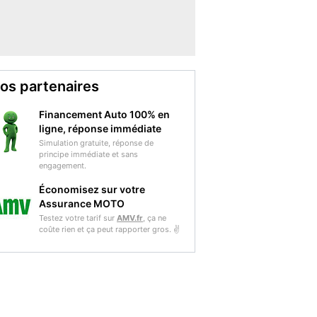
os partenaires
Financement Auto 100% en
ligne, réponse immédiate
Simulation gratuite, réponse de
principe immédiate et sans
engagement.
Économisez sur votre
Assurance MOTO
Testez votre tarif sur
AMV.fr
, ça ne
coûte rien et ça peut rapporter gros. ✌️