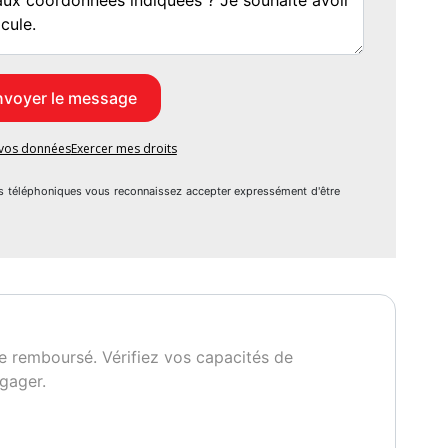
Usure AR : 0 % (Neufs)
 10 %
e vos données
Exercer mes droits
gorgé de couple dès les bas régimes,
s téléphoniques vous reconnaissez accepter expressément d'être
égance rare.
conduite pour une sécurité moderne sous un look vintage.
e remboursé. Vérifiez vos capacités de
gager.