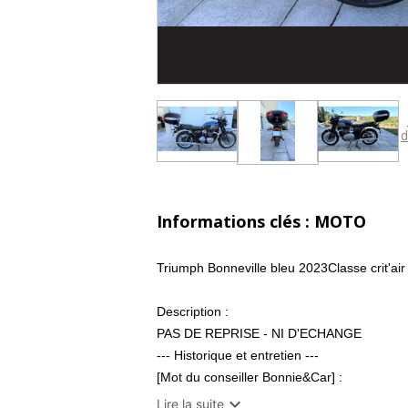
d
Informations clés : MOTO
Triumph Bonneville bleu 2023Classe crit'air 
Description :
PAS DE REPRISE - NI D'ECHANGE
--- Historique et entretien ---
[Mot du conseiller Bonnie&Car] :
Bonnie&Car vous présente cette Bonneville

Lire la suite