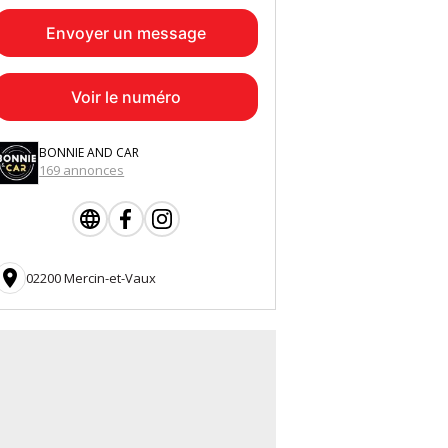
Envoyer un message
Voir le numéro
BONNIE AND CAR
169 annonces

02200 Mercin-et-Vaux