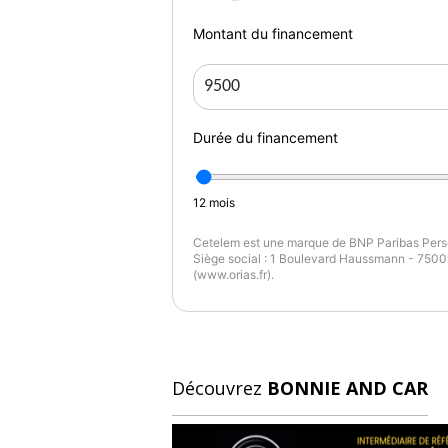
- couleur : bleu
- classe critair : oui
Montant du financement
- abs : oui
- esp : non
- radar aide stationnement : non
Couleur
Pr
Durée du financement
bleu
9 
12
mois
Année
K
2023
5
Cetelem est une marque de BNP Paribas Perso
Siège social : 1 Boulevard Haussmann - 75009
(www.orias.fr).
Découvrez
BONNIE AND CAR