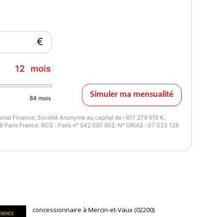
€
ix
Cylindrée
12
mois
500 €
1200
Simuler ma mensualité
84
mois
ilométrage
300
nal Finance, Société Anonyme au capital de : 617 279 915 €.
 Paris France. RCS : Paris n° 542 097 902. N° ORIAS : 07 023 128
concessionnaire à Mercin-et-Vaux (02200)