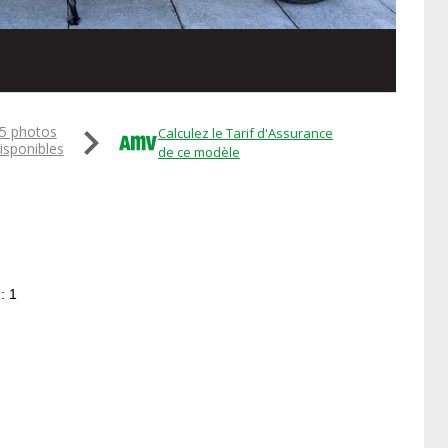

5 photos
Calculez le Tarif d'Assurance
isponibles
de ce modèle
: 1
 T120,