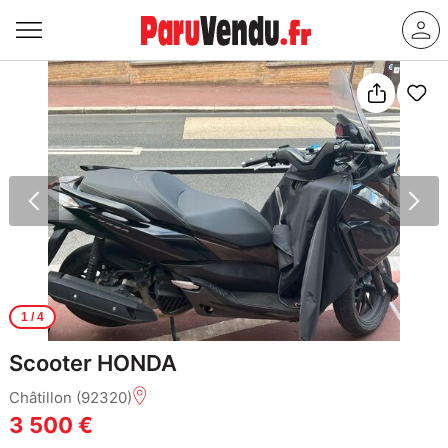
1
/ 4
Scooter HONDA
Châtillon (92320)
3 500 €