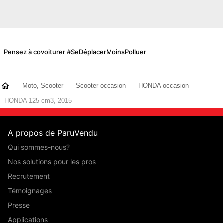
Pensez à covoiturer #SeDéplacerMoinsPolluer
Moto, Scooter
Scooter occasion
HONDA occasion
HONDA 125 cm3, 2015
A propos de ParuVendu
Qui sommes-nous?
Nos solutions pour les pros
Recrutement
Témoignages
Presse
Applications