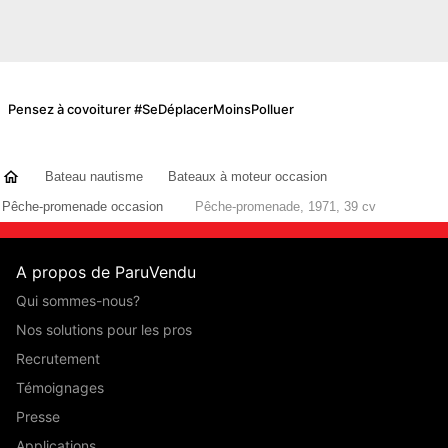
Pensez à covoiturer #SeDéplacerMoinsPolluer
Bateau nautisme
Bateaux à moteur occasion
Pêche-promenade occasion
Pêche-promenade, 1971, 39 cv
A propos de ParuVendu
Qui sommes-nous?
Nos solutions pour les pros
Recrutement
Témoignages
Presse
Applications