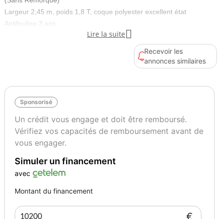
(Sans Remorque)
Largeur 2,45 m, poids 1,8 T, coque polyester excellent état
Antifouling 3 ans

Lire la suite
Moteur Diesel Volvo-Penta
2 batteries avec panneau solaire - bimini neuf
Recevoir les
Equipements cabine avant :TV - frigo - wc électrique - rangements -
annonces similaires
2 banquettes
Carré : évier avec pompe électrique - réchaud à gaz 2 feux-
placards
Sponsorisé
Cabine arrière : 2 couchettes avec rangement
Si vous êtes intéressés nous vous attendons pour une future visite.
Un crédit vous engage et doit être remboursé.
Vérifiez vos capacités de remboursement avant de
Type de bateau
Longueur
vous engager.
Pêche-promenade
7
Simuler un financement
avec
Nombre de moteurs
Puissance totale moteur(s)
1
39
Montant du financement
€