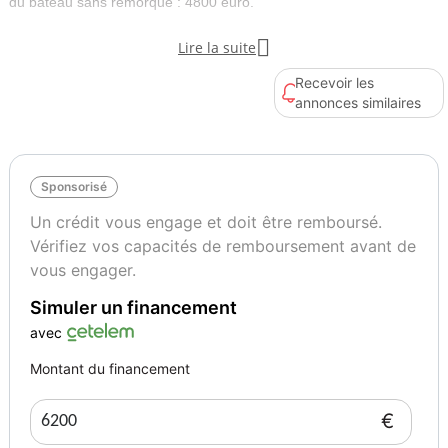
du bateau sans remorque : 4800 euro.

Lire la suite
Le bateau est visible en région Nord, prêt à naviguer, offre de
financement possible sous réserve de l'acceptation du dossier par
Recevoir les
l'organisme de financement, me contacter pour infos ou rdv,
annonces similaires
Fabrice Tel/Whatsapp
Type de bateau
Longueur
Pêche-promenade
4.35
Sponsorisé
Un crédit vous engage et doit être remboursé.
Vérifiez vos capacités de remboursement avant de
Nombre de moteurs
Puissance totale moteur(s)
1
30
vous engager.
Simuler un financement
avec
Montant du financement
€