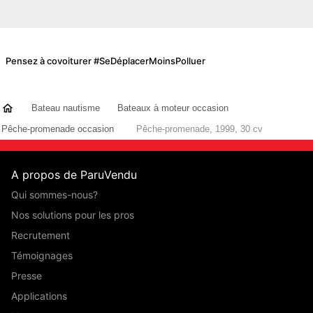
Pensez à covoiturer #SeDéplacerMoinsPolluer
Bateau nautisme
Bateaux à moteur occasion
Pêche-promenade occasion
Pêche-promenade, 1999, 30 cv
A propos de ParuVendu
Qui sommes-nous?
Nos solutions pour les pros
Recrutement
Témoignages
Presse
Applications