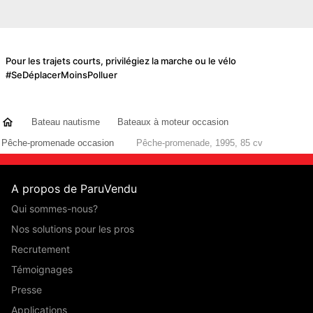
Pour les trajets courts, privilégiez la marche ou le vélo
#SeDéplacerMoinsPolluer
Bateau nautisme
Bateaux à moteur occasion
Pêche-promenade occasion
Pêche-promenade, 1995, 85 cv
A propos de ParuVendu
Qui sommes-nous?
Nos solutions pour les pros
Recrutement
Témoignages
Presse
Applications