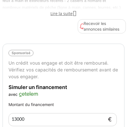
feux à main et extincteurs récents - 2 casiers à homard et
nombreux matériels de pêche (ligne à main, cannes, leurres, etc.)

Lire la suite
Type de bateau
Longueur
Recevoir les
Pêche-promenade
6.25
annonces similaires
Nombre de moteurs
Puissance totale moteur(s)
1
85
Sponsorisé
Un crédit vous engage et doit être remboursé.
Vérifiez vos capacités de remboursement avant de
vous engager.
Simuler un financement
avec
Montant du financement
€