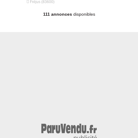


Fréjus (83600)
Fréjus (836
111 annonces
disponibles
12.15 mètres - Année 2007 - Diesel, 118 000 €