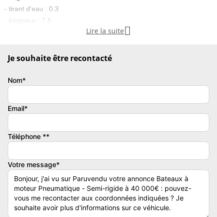
- tirant d'eau : 0.3
- longueur : 7.5

Lire la suite
- Année de construction : 2003
- énergie : essence
Je souhaite être recontacté
Nom*
Annexes :
Email*
Type de bateau
Longueur
Pneumatique - Semi-rigide
7.5
Téléphone **
Puissance totale moteur(s)
Votre message*
200