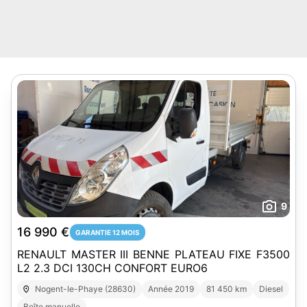
9
16 990 €
GARANTIE 12 MOIS
RENAULT MASTER III BENNE PLATEAU FIXE F3500
L2 2.3 DCI 130CH CONFORT EURO6
Nogent-le-Phaye (28630)
Année 2019
81 450 km
Diesel
Boîte manuelle