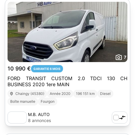
7
10 990 €
GARANTIE 6 MOIS
FORD TRANSIT CUSTOM 2.0 TDCI 130 CH
BUSINESS 2020 1ere MAIN
Chaingy (45380)
Année 2020
196 151 km
Diesel
Boîte manuelle
Fourgon
M.B. AUTO
8 annonces