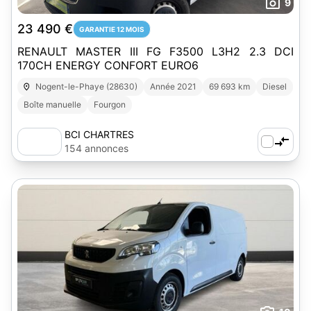
9
23 490 €
GARANTIE 12 MOIS
RENAULT MASTER III FG F3500 L3H2 2.3 DCI
170CH ENERGY CONFORT EURO6
Nogent-le-Phaye (28630)
Année 2021
69 693 km
Diesel
Boîte manuelle
Fourgon
BCI CHARTRES
154 annonces