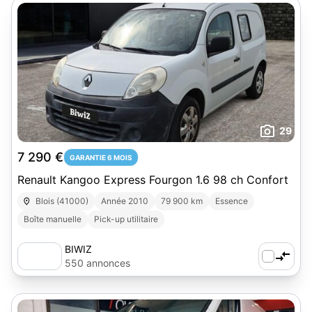
29
7 290 €
GARANTIE 6 MOIS
Renault Kangoo Express Fourgon 1.6 98 ch Confort
Blois (41000)
Année 2010
79 900 km
Essence
Boîte manuelle
Pick-up utilitaire
BIWIZ
550 annonces