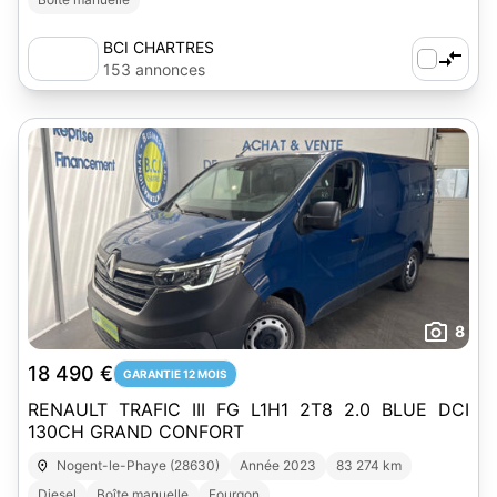
BCI CHARTRES
153 annonces
8
18 490 €
GARANTIE 12 MOIS
RENAULT TRAFIC III FG L1H1 2T8 2.0 BLUE DCI
130CH GRAND CONFORT
Nogent-le-Phaye (28630)
Année 2023
83 274 km
Diesel
Boîte manuelle
Fourgon