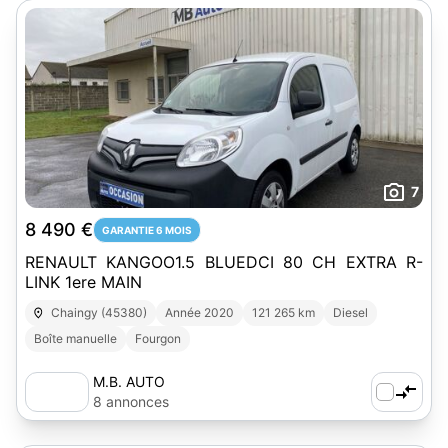
7
8 490 €
GARANTIE 6 MOIS
RENAULT KANGOO1.5 BLUEDCI 80 CH EXTRA R-
LINK 1ere MAIN
Chaingy (45380)
Année 2020
121 265 km
Diesel
Boîte manuelle
Fourgon
M.B. AUTO
8 annonces