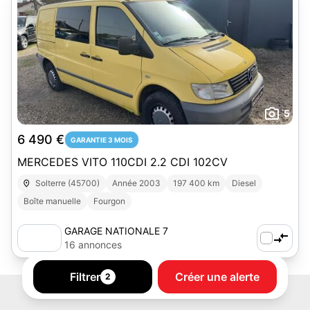
5
6 490 €
GARANTIE 3 MOIS
MERCEDES VITO 110CDI 2.2 CDI 102CV
Solterre (45700)
Année 2003
197 400 km
Diesel
Boîte manuelle
Fourgon
GARAGE NATIONALE 7
16 annonces
Filtrer
Créer une alerte
2