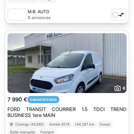
M.B. AUTO
8 annonces
6
7 990 €
GARANTIE 6 MOIS
FORD TRANSIT COURRIER 1.5 TDCI TREND
BUSINESS 1ere MAIN
Chaingy (45380)
Année 2019
146 297 km
Diesel
Boîte manuelle
Fourgon