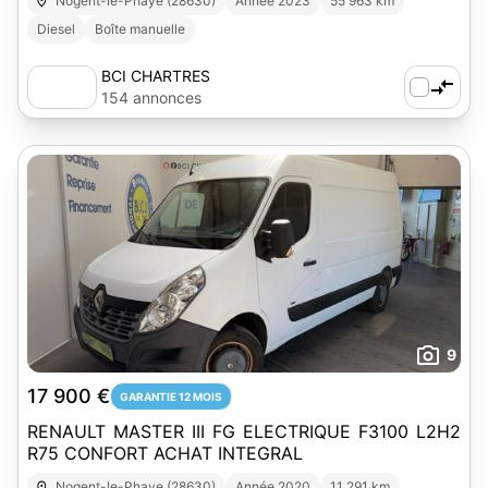
Nogent-le-Phaye (28630)
Année 2023
55 963 km
Diesel
Boîte manuelle
BCI CHARTRES
154 annonces
9
17 900 €
GARANTIE 12 MOIS
RENAULT MASTER III FG ELECTRIQUE F3100 L2H2
R75 CONFORT ACHAT INTEGRAL
Nogent-le-Phaye (28630)
Année 2020
11 291 km