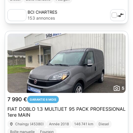
BCI CHARTRES
153 annonces
5
7 990 €
GARANTIE 6 MOIS
FIAT DOBLO 1.3 MULTIJET 95 PACK PROFESSIONAL
1ere MAIN
Chaingy (45380)
Année 2018
146 741 km
Diesel
Boîte manuelle
Fourgon