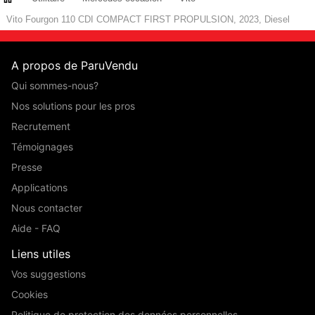
Vito Fourgon 110 CDI COMPACT FIRST PROPULSION, 2023, Diesel
A propos de ParuVendu
Qui sommes-nous?
Nos solutions pour les pros
Recrutement
Témoignages
Presse
Applications
Nous contacter
Aide - FAQ
Liens utiles
Vos suggestions
Cookies
Politique de protection des données personnelles