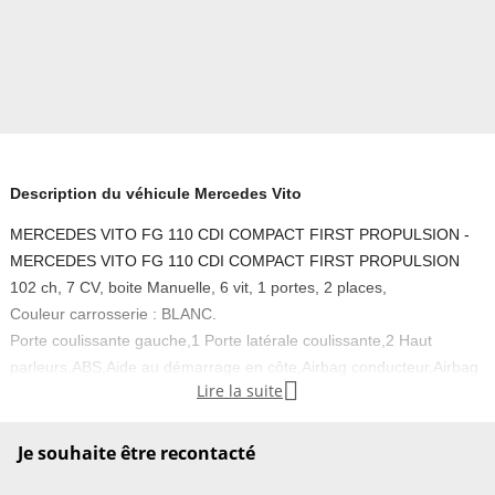
Description du véhicule Mercedes Vito
MERCEDES VITO FG 110 CDI COMPACT FIRST PROPULSION -
MERCEDES VITO FG 110 CDI COMPACT FIRST PROPULSION
102 ch, 7 CV, boite Manuelle, 6 vit, 1 portes, 2 places,
Couleur carrosserie : BLANC.
Porte coulissante gauche,1 Porte latérale coulissante,2 Haut
parleurs,ABS,Aide au démarrage en côte,Airbag conducteur,Airbag

Lire la suite
passager,Allumage des phares automatique,Antidémarrage
électronique,Appel d'Urgence Localisé,Arrêt et redémarrage auto.
du moteur,Bacs de portes avant,Banquette 2 places,Boite à gants
Je souhaite être recontacté
fermée,Capteur de luminosité,Capteur de pluie,Ceintures avant