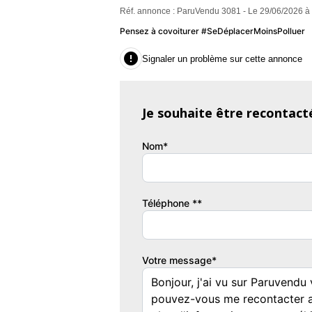
Réf. annonce : ParuVendu 3081 - Le 29/06/2026 à
- Prise 12v
- Prise usb
Pensez à covoiturer #SeDéplacerMoinsPolluer
- Prises audio auxiliaires

Signaler un problème sur cette annonce
- Abs
- Fermeture électrique
- Rétroviseurs électriques
Je souhaite être recontact
- Vitres électriques
- Telephone bluetooth
Nom*
- Roue de secours
- Système audio mp3
- Volant 3 branches
- Airbags frontaux
Téléphone **
-
Informations :
Votre message*
Kilométrage : 88961
Nombre de rapports : 6
Couleur
Vi