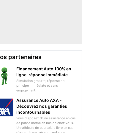
os partenaires
Financement Auto 100% en
ligne, réponse immédiate
Simulation gratuite, réponse de
principe immédiate et sans
engagement.
Assurance Auto AXA -
Découvrez nos garanties
incontournables
Vous disposez d'une assistance en cas
de panne même en bas de chez vous.
Un véhicule de courtoisie livré en cas
d'accrochage, où et quand vous