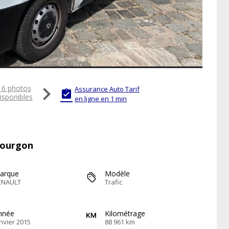

16 photos
Assurance Auto Tarif

isponibles
en ligne en 1 min
Fourgon
arque
Modèle
ENAULT
Trafic
nnée
Kilométrage
nvier 2015
88 961 km