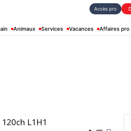
Accès pro
ain
Animaux
Services
Vacances
Affaires pro
Ci 120ch L1H1