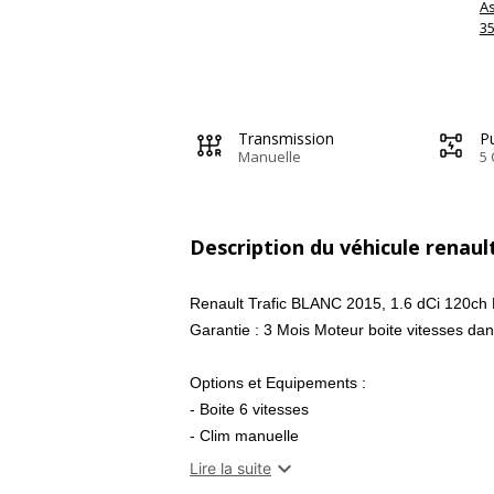
A
3
Transmission
Pu
Manuelle
5 
Description du véhicule renault
Renault Trafic BLANC 2015, 1.6 dCi 120ch
Garantie : 3 Mois Moteur boite vitesses d
Options et Equipements :
- Boite 6 vitesses
- Clim manuelle
- Direction assistée

Lire la suite
- Ordinateur de bord