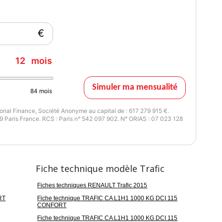
€
12
mois
Simuler ma mensualité
84
mois
nal Finance, Société Anonyme au capital de : 617 279 915 €.
 Paris France. RCS : Paris n° 542 097 902. N° ORIAS : 07 023 128
Fiche technique modèle Trafic
Fiches techniques RENAULT Trafic 2015
RT
Fiche technique TRAFIC CA L1H1 1000 KG DCI 115
CONFORT
Fiche technique TRAFIC CA L1H1 1000 KG DCI 115