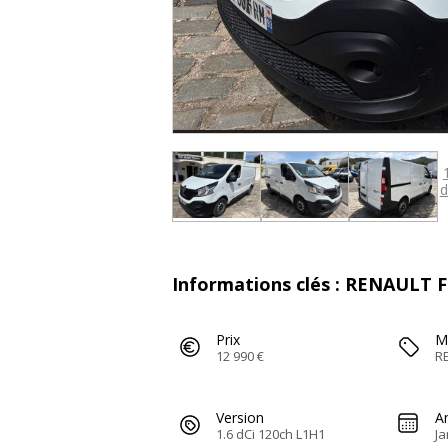
d
Informations clés : RENAULT 
Prix
M
12 990 €
R
Version
A
1.6 dCi 120ch L1H1
Ja