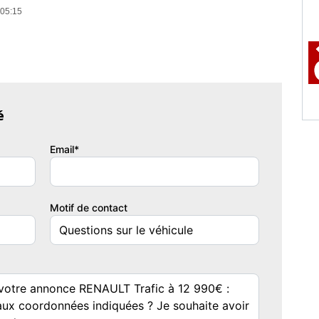
 05:15
é
Email*
Motif de contact
gnette Crit'Air
Autres informations