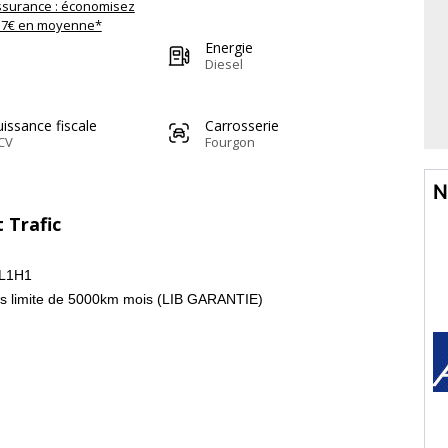
ssurance : économisez
57€ en moyenne*
Energie
Diesel
issance fiscale
Carrosserie
CV
Fourgon
N
 Trafic
 L1H1
ans limite de 5000km mois (LIB GARANTIE)