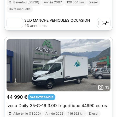
Barenton (50720)
Année 2007
129 054 km
Diesel
Boîte manuelle
SUD MANCHE VEHICULES OCCASION
43 annonces
13
44 990 €
GARANTIE 6 MOIS
Iveco Daily 35-C-16 3.0D frigorifique 44990 euros
Albertville (73200)
Année 2022
116 662 km
Diesel