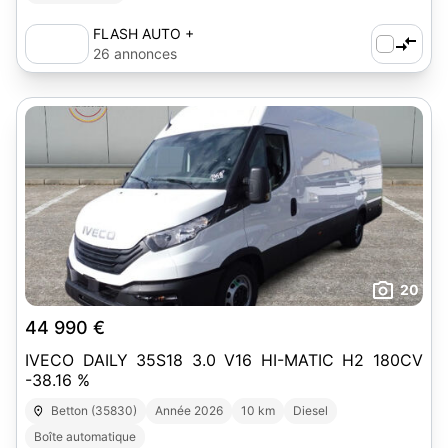
FLASH AUTO +
26 annonces
20
44 990 €
IVECO DAILY 35S18 3.0 V16 HI-MATIC H2 180CV
-38.16 %
Betton (35830)
Année 2026
10 km
Diesel
Boîte automatique