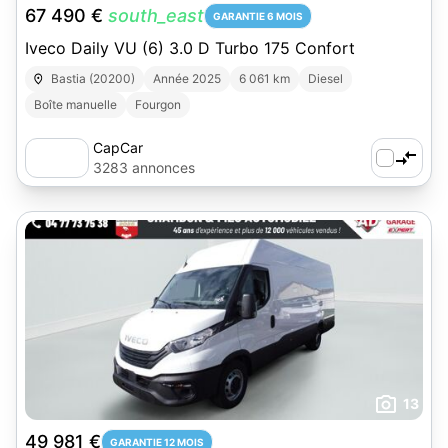
67 490 €
south_east
GARANTIE 6 MOIS
Iveco Daily VU (6) 3.0 D Turbo 175 Confort
Bastia (20200)
Année 2025
6 061 km
Diesel
Boîte manuelle
Fourgon
CapCar
3283 annonces
13
49 981 €
GARANTIE 12 MOIS