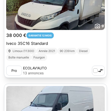
9
38 000 €
GARANTIE 12 MOIS
Iveco 35C16 Standard
Limoux (11300)
Année 2021
90 239 km
Diesel
Boîte manuelle
Fourgon
ECOLAV'AUTO
Pro
13 annonces