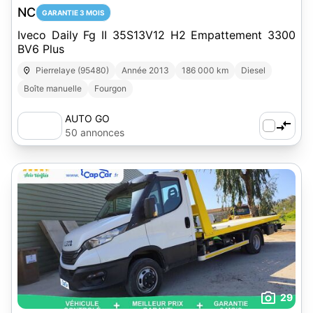
NC
GARANTIE 3 MOIS
Iveco Daily Fg II 35S13V12 H2 Empattement 3300
BV6 Plus
Pierrelaye (95480)
Année 2013
186 000 km
Diesel
Boîte manuelle
Fourgon
AUTO GO
50 annonces
29