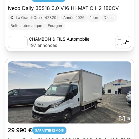
Iveco Daily 35S18 3.0 V16 HI-MATIC H2 180CV
La Grand-Croix (42320)
Année 2026
1 km
Diesel
Boîte automatique
Fourgon
CHAMBON & FILS Automobile
197 annonces
5
29 990 €
GARANTIE 12 MOIS