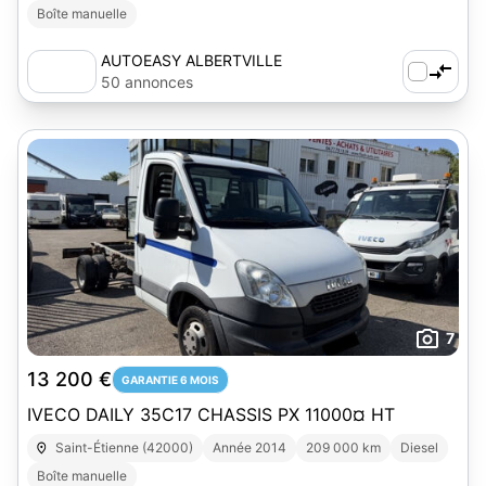
Boîte manuelle
AUTOEASY ALBERTVILLE
50 annonces
7
13 200 €
GARANTIE 6 MOIS
IVECO DAILY 35C17 CHASSIS PX 11000¤ HT
Saint-Étienne (42000)
Année 2014
209 000 km
Diesel
Boîte manuelle