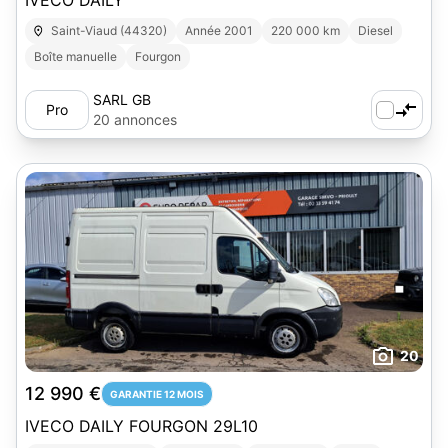
IVECO DAILY
Saint-Viaud (44320)
Année 2001
220 000 km
Diesel
Boîte manuelle
Fourgon
SARL GB
Pro
20 annonces
20
12 990 €
GARANTIE 12 MOIS
IVECO DAILY FOURGON 29L10