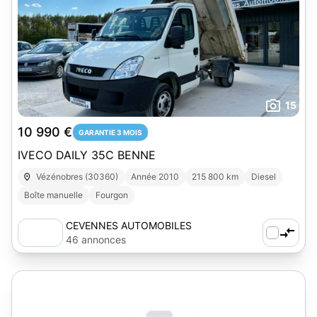
15
10 990 €
GARANTIE 3 MOIS
IVECO DAILY 35C BENNE
Vézénobres (30360)
Année 2010
215 800 km
Diesel
Boîte manuelle
Fourgon
CEVENNES AUTOMOBILES
46 annonces