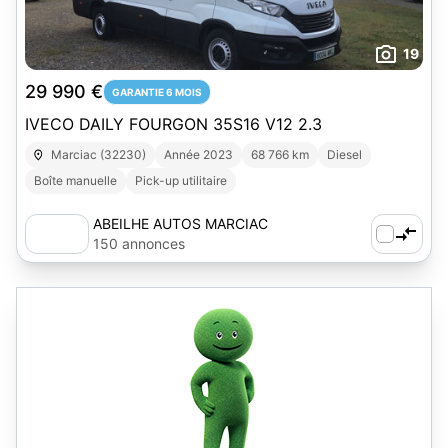
19
29 990 €
GARANTIE 6 MOIS
IVECO DAILY FOURGON 35S16 V12 2.3
Marciac (32230)
Année 2023
68 766 km
Diesel
Boîte manuelle
Pick-up utilitaire
ABEILHE AUTOS MARCIAC
150 annonces