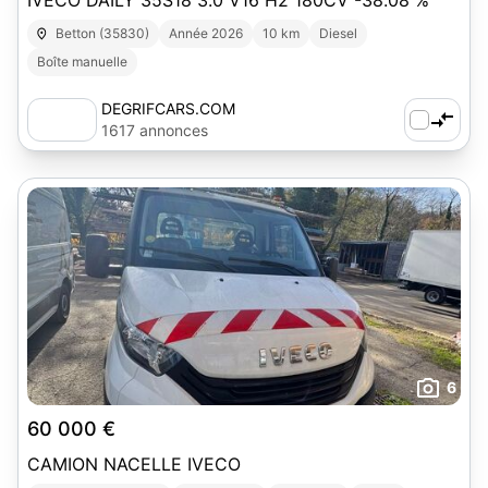
IVECO DAILY 35S18 3.0 V16 H2 180CV -38.08 %
Betton (35830)
Année 2026
10 km
Diesel
Boîte manuelle
DEGRIFCARS.COM
1617 annonces
6
60 000 €
CAMION NACELLE IVECO