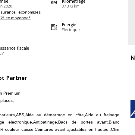
nnée
Kilométrage
in 2020
37 373 km
ssurance : économisez
57€ en moyenne*
Energie
Electrique
issance fiscale
CV
N
ot Partner
ch Premium
 places,
parleurs,ABS,Aide au démarrage en côte,Aide au freinage
age électronique,Antipatinage,Bacs de portes avant,Blanc
AR couleur caisse,Ceintures avant ajustables en hauteur,Clim