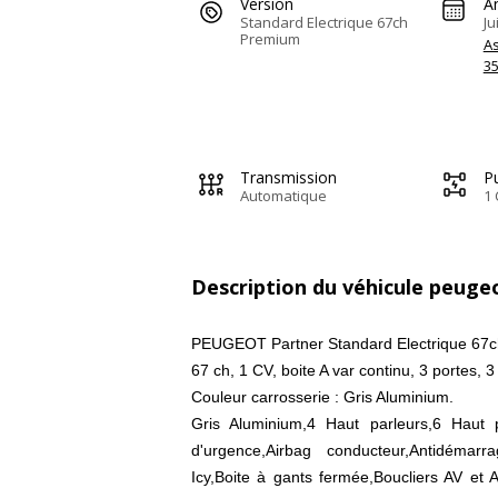
Version
A
Standard Electrique 67ch
Ju
Premium
A
3
Transmission
Pu
Automatique
1 
Description du véhicule peuge
PEUGEOT Partner Standard Electrique 67
67 ch, 1 CV, boite A var continu, 3 portes, 3
Couleur carrosserie : Gris Aluminium.
Gris Aluminium,4 Haut parleurs,6 Haut 
d'urgence,Airbag conducteur,Antidémarr
Icy,Boite à gants fermée,Boucliers AV et 