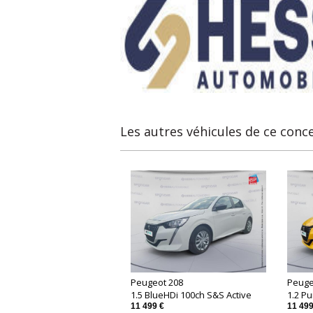
Les autres véhicules de ce conc
Peugeot 208
Peuge
1.5 BlueHDi 100ch S&S Active
1.2 P
11 499 €
11 499