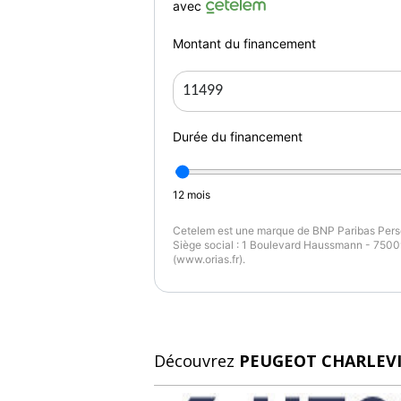
avec
Montant du financement
Durée du financement
12
mois
Cetelem est une marque de BNP Paribas Perso
Siège social : 1 Boulevard Haussmann - 75009
(www.orias.fr).
Découvrez
PEUGEOT CHARLEV