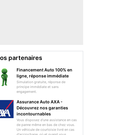
os partenaires
Financement Auto 100% en
ligne, réponse immédiate
Simulation gratuite, réponse de
principe immédiate et sans
engagement.
Assurance Auto AXA -
Découvrez nos garanties
incontournables
Vous disposez d'une assistance en cas
de panne même en bas de chez vous.
Un véhicule de courtoisie livré en cas
d'accrochage, où et quand vous