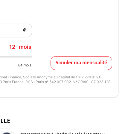
€
12
mois
Simuler ma mensualité
84
mois
nal Finance, Société Anonyme au capital de : 617 279 915 €.
 Paris France. RCS : Paris n° 542 097 902. N° ORIAS : 07 023 128
ILLE
concessionnaire à Charleville-Mézières (08000)