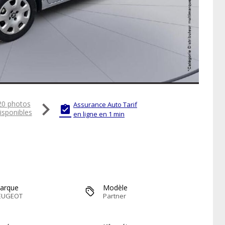

20 photos
Assurance Auto Tarif

isponibles
en ligne en 1 min
arque
Modèle
EUGEOT
Partner