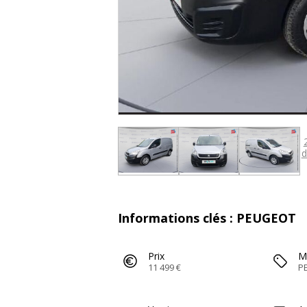
d
Informations clés : PEUGEOT
Prix
M
11 499 €
P