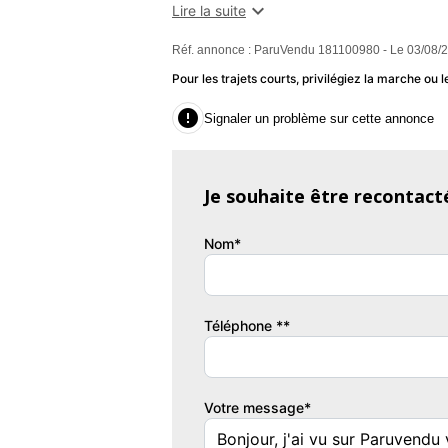
manuelle,Cloison tubulaire conducteur,Co

Lire la suite
chargement,EBD,Enjoliveurs,ESP,Feux de 
Réf. annonce : ParuVendu 181100980 - Le 03/08/
libres Bluetooth,Lampe de coffre,Lampes d
courtoisie conducteur,Miroir de court
Pour les trajets courts, privilégiez la marche o
halogènes,Plancher plastique,Porte-gob

Signaler un problème sur cette annonce
battantes,Prise 12V,Prise auxiliaire de
électriques,Siège conducteur réglable e
bouclage ceinture conducteur,Température 
Je souhaite être recontact
Garantie : Spoticar-Premium 12 Mois
Couleur
Vi
Nom*
Gris Aluminium
0
Téléphone **
Votre message*