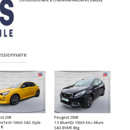
essionnaire
ot 208
Peugeot 2008
ureTech 100ch S&S Style
1.5 BlueHDi 100ch E6.c Allure
 €
S&S BVM5 86g