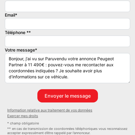
- boite de vitesse : MANUELLE
- nb portes : 5
Email*
- nb places : 3
- emission co2 : 117
Téléphone **
- puissance fiscale : 6
- puissance reelle : 110
- auto radio commande au volant : oui
Votre message*
- bluetooth : oui
- camera recul : oui
- climatisation : manuelle
- climatisation : manuelle
- climatisation : manuelle
- feux de circulation diurne : oui
- frein main electrique : oui
- dimension des jantes : 15
Information relative aux traitement de vos données
- limiteur de vitesse : oui
Exercer mes droits
- ordinateur de bord : oui
* champ obligatoire
- prise-12v : oui
** en cas de transmission de coordonnées téléphoniques vous reconnaissez
accepter expressément d’être rappelé par l’annonceur.
- prise audio usb : oui