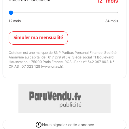
12
mois
- Pack EASY CONFORT de 500euro TTC :
- Nettoyage intérieur / extérieur Standard
12
mois
84
mois
- 1/2 du réservoir
- Pack sécurité (Gilet + triangle)
- Prestation de courtage carte grise
Simuler ma mensualité
- Mini coffret cadeau
- Garantie 12 mois (moteur boite pont) incluseVéhicule sélectionné
Cetelem est une marque de BNP Paribas Personal Finance, Société
par le réseau AutoEasy
Anonyme au capital de : 617 279 915 €. Siège social : 1 Boulevard
Haussmann - 75009 Paris France. RCS : Paris n° 542 097 902. N°
- Visible uniquement sur rendez vous
ORIAS : 07 023 128 (www.orias.fr).
- Possibilité d'extension de garantie jusqu'à 48 mois maximum avec
Opteven, leader reconnu depuis 30 ans en France et en Europe de
la Garantie Mécanique, de l'Entretien et de l'Assistance
- Reprise possible de tous types de véhicule
Vignette Crit’Air
Autres informations
1
Première main
Nous signaler cette annonce