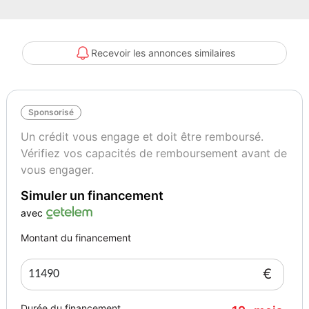
- regulateur de vitesse : oui
- volant multifonctions : oui
Partner 3 places 1.2 THP 100cv, entretien suivi courroie neuve et
Recevoir les annonces similaires
pneus neufs, + de photos sur autoeasy .fr/quimper, carte grise sur
place, et reprise possible, berlingo doblo combi multispace caddy
kangoo spacetourer verso scénic 5008 combo 7PL taxi transport
Sponsorisé
personnes,
____________________________________________
Un crédit vous engage et doit être remboursé.
- sous réserve d’erreur de saisie.
Vérifiez vos capacités de remboursement avant de
- Prix du véhicule hors frais de mise à la route de 300euro (au choix
vous engager.
parmi les 2 packs ci dessous) et certificat d’immatriculation (carte
Simuler un financement
grise).
avec
- Pack EASY SECURITE de 300euro TTC :
Montant du financement
- Nettoyage intérieur / extérieur essentiel
- 1/4 du réservoir
€
- Frais de Gestion
- Garantie 6 mois (moteur boite pont) incluse
Durée du financement