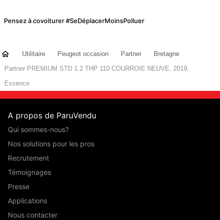
Pensez à covoiturer #SeDéplacerMoinsPolluer
Utilitaire
Peugeot occasion
Partner
Bretagne
Partner PREMIUM STD 1.2 THP 110 COURROIE NEUVE, 2019,
Essence
A propos de ParuVendu
Qui sommes-nous?
Nos solutions pour les pros
Recrutement
Témoignages
Presse
Applications
Nous contacter