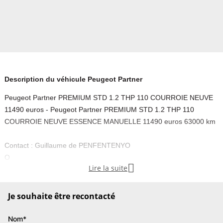
Description du véhicule Peugeot Partner
Peugeot Partner PREMIUM STD 1.2 THP 110 COURROIE NEUVE
11490 euros - Peugeot Partner PREMIUM STD 1.2 THP 110
COURROIE NEUVE ESSENCE MANUELLE 11490 euros 63000 km
Contact : Guillaume de PENFENTENYO
O

Lire la suite
Equipements :
- energie : ESSENCE
- millesime : 2019
Je souhaite être recontacté
- mise en circulation : 18/12/2019
- kilometrage : 63000
Nom*