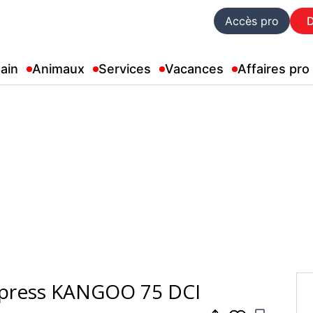
Accès pro
ain
Animaux
Services
Vacances
Affaires pro
press KANGOO 75 DCI