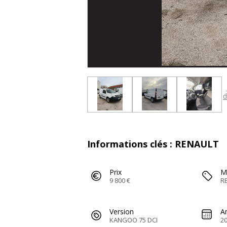
d
Informations clés : RENAULT
Prix
M
9 800 €
R
Version
A
KANGOO 75 DCI
2