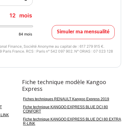
12
mois
Simuler ma mensualité
84
mois
nal Finance, Société Anonyme au capital de : 617 279 915 €.
 Paris France. RCS : Paris n° 542 097 902. N° ORIAS : 07 023 128
Fiche technique modèle Kangoo
Express
Fiches techniques RENAULT Kangoo Express 2019
T
Fiche technique KANGOO EXPRESS BLUE DCI 80
CONFORT
-LINK
Fiche technique KANGOO EXPRESS BLUE DCI 80 EXTRA
R-LINK