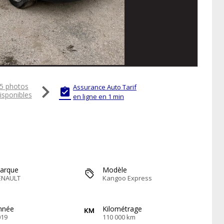

5 photos
Assurance Auto Tarif

isponibles
en ligne en 1 min
arque
Modèle
ENAULT
Kangoo Express
nnée
Kilométrage
019
110 000 km