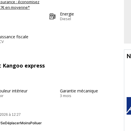
ssurance : économisez
57€ en moyenne*
Energie
Diesel
issance fiscale
CV
N
lt Kangoo express
uleur intérieur
Garantie mécanique
ir
3 mois
/2026 à 12:27
 #SeDéplacerMoinsPolluer