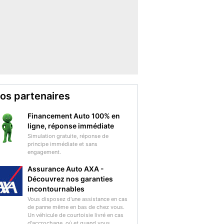
os partenaires
Financement Auto 100% en
ligne, réponse immédiate
Simulation gratuite, réponse de
principe immédiate et sans
engagement.
Assurance Auto AXA -
Découvrez nos garanties
incontournables
Vous disposez d'une assistance en cas
de panne même en bas de chez vous.
Un véhicule de courtoisie livré en cas
d'accrochage, où et quand vous