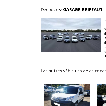
Découvrez
GARAGE BRIFFAUT
c
S
d
D
d
c
M
d
Les autres véhicules de ce conc