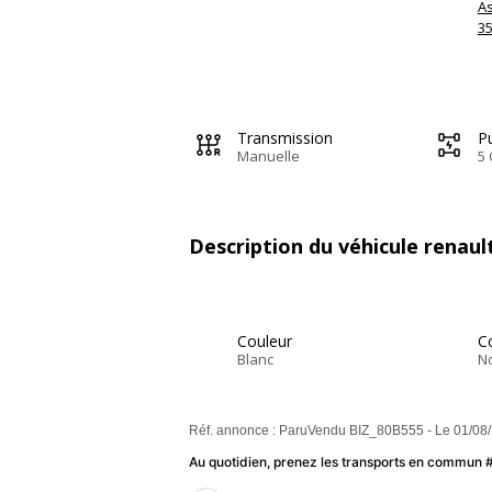
A
3
Transmission
Pu
Manuelle
5 
Description du véhicule renau
Couleur
Co
Blanc
No
Réf. annonce : ParuVendu BIZ_80B555 - Le 01/08
Au quotidien, prenez les transports en commun