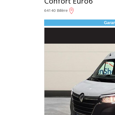
Confort Euro6
64140 Billère
Garan