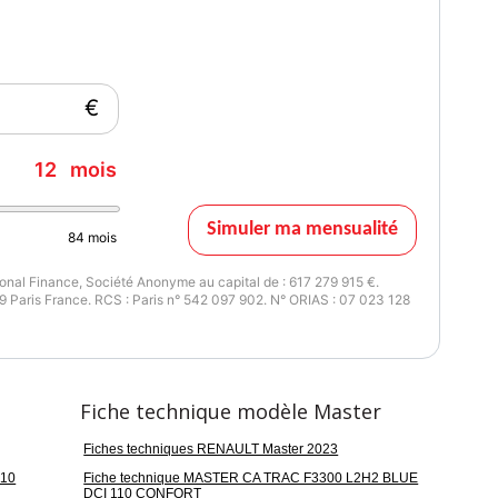
€
12
mois
Simuler ma mensualité
84
mois
nal Finance, Société Anonyme au capital de : 617 279 915 €.
 Paris France. RCS : Paris n° 542 097 902. N° ORIAS : 07 023 128
Fiche technique modèle Master
Fiches techniques RENAULT Master 2023
110
Fiche technique MASTER CA TRAC F3300 L2H2 BLUE
DCI 110 CONFORT