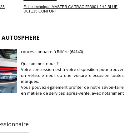
135
Fiche technique MASTER CA TRAC F3300 L2H2 BLUE
DCI 135 CONFORT
- AUTOSPHERE
concessionnaire à Billère (64140)
Qui sommes-nous ?
Votre concession est à votre disposition pour trouver
un véhicule neuf ou une voiture d'occasion toutes
marques.
Vous pouvez également profiter de notre savoir-faire
en matière de services après-vente, avec notamment
l'entretien et la révision de votre véhicule.
Notre concession fait partie du réseau de
concessions d'Autosphere.fr, pour vous
accompagner au mieux dans votre recherche de
véhicules d'occasion.
essionnaire
Autosphere.fr c'est l'expérience de concessionnaires
reconnus parmi un réseau de 250 concessions, avec