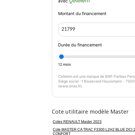
avec
Montant du financement
Durée du financement
12
mois
Cetelem est une marque de BNP Paribas Perso
Siège social : 1 Boulevard Haussmann - 75009
(www.orias.fr).
Cote utilitaire modèle Master
Cotes RENAULT Master 2023
Cote MASTER CA TRAC F3300 L2H2 BLUE DCI 
CONFORT