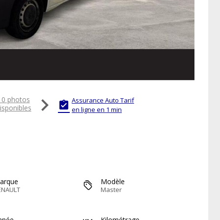

10 photos
Assurance Auto Tarif

isponibles
en ligne en 1 min
arque
Modèle
ENAULT
Master
nnée
Kilométrage