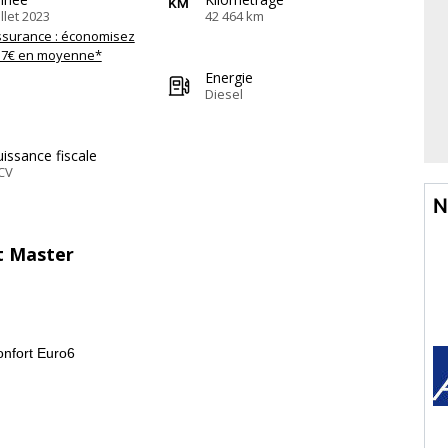
illet 2023
42 464 km
ssurance : économisez
57€ en moyenne*
Energie
Diesel
issance fiscale
CV
N
lt Master
onfort Euro6