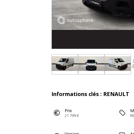
d
Informations clés : RENAULT
Prix
M
21 799 €
R
Version
A