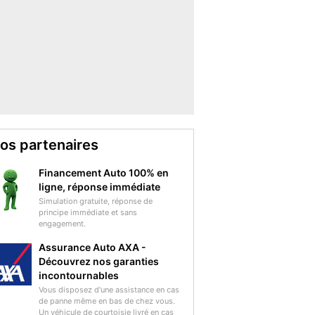
os partenaires
Financement Auto 100% en
ligne, réponse immédiate
Simulation gratuite, réponse de
principe immédiate et sans
engagement.
Assurance Auto AXA -
Découvrez nos garanties
incontournables
Vous disposez d'une assistance en cas
de panne même en bas de chez vous.
Un véhicule de courtoisie livré en cas