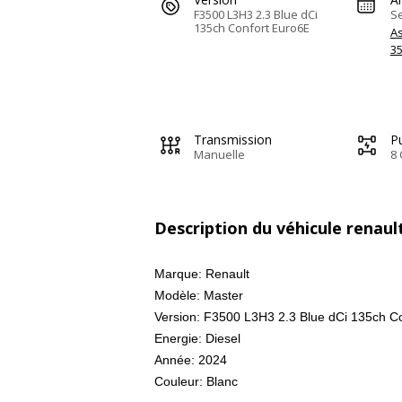
F3500 L3H3 2.3 Blue dCi
S
135ch Confort Euro6E
A
3
Transmission
Pu
Manuelle
8 
Description du véhicule renau
Marque: Renault
Modèle: Master
Version: F3500 L3H3 2.3 Blue dCi 135ch C
Energie: Diesel
Année: 2024
Couleur: Blanc