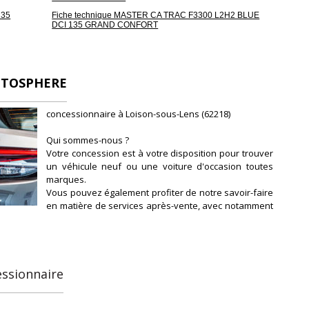
135
Fiche technique MASTER CA TRAC F3300 L2H2 BLUE
DCI 135 GRAND CONFORT
UTOSPHERE
concessionnaire à Loison-sous-Lens (62218)
Qui sommes-nous ?
Votre concession est à votre disposition pour trouver
un véhicule neuf ou une voiture d'occasion toutes
marques.
Vous pouvez également profiter de notre savoir-faire
en matière de services après-vente, avec notamment
l'entretien et la révision de votre véhicule.
Notre concession fait partie du réseau de
concessions d'Autosphere.fr, pour vous
accompagner au mieux dans votre recherche de
véhicules d'occasion.
essionnaire
Autosphere.fr c'est l'expérience de concessionnaires
reconnus parmi un réseau de 250 concessions, avec