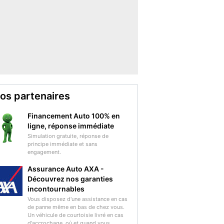
os partenaires
Financement Auto 100% en
ligne, réponse immédiate
Simulation gratuite, réponse de
principe immédiate et sans
engagement.
Assurance Auto AXA -
Découvrez nos garanties
incontournables
Vous disposez d'une assistance en cas
de panne même en bas de chez vous.
Un véhicule de courtoisie livré en cas
d'accrochage, où et quand vous