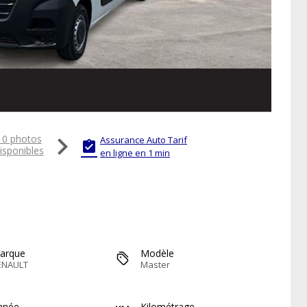

10 photos
Assurance Auto Tarif

isponibles
en ligne en 1 min
arque
Modèle
ENAULT
Master
nnée
Kilométrage