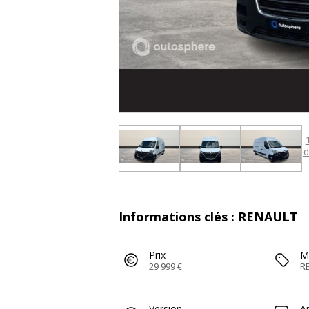
d
Informations clés : RENAULT
Prix
M
29 999 €
R
Version
A