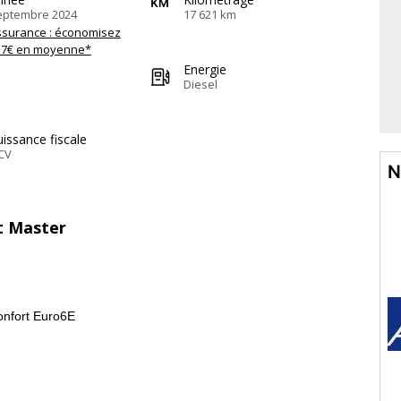
eptembre 2024
17 621 km
ssurance : économisez
57€ en moyenne*
Energie
Diesel
issance fiscale
CV
N
lt Master
onfort Euro6E