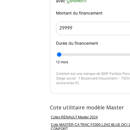
avec
Montant du financement
Durée du financement
12
mois
Cetelem est une marque de BNP Paribas Perso
Siège social : 1 Boulevard Haussmann - 75009
(www.orias.fr).
Cote utilitaire modèle Master
Cotes RENAULT Master 2024
Cote MASTER CA TRAC F3300 L2H2 BLUE DCI 
CONFORT