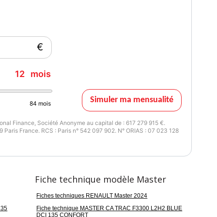
€
12
mois
Simuler ma mensualité
84
mois
nal Finance, Société Anonyme au capital de : 617 279 915 €.
 Paris France. RCS : Paris n° 542 097 902. N° ORIAS : 07 023 128
Fiche technique modèle Master
Fiches techniques RENAULT Master 2024
135
Fiche technique MASTER CA TRAC F3300 L2H2 BLUE
DCI 135 CONFORT