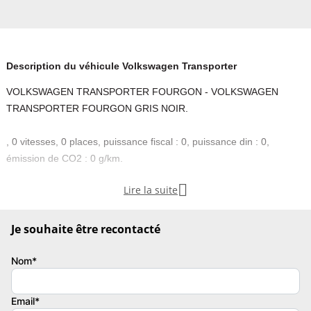
Description du véhicule Volkswagen Transporter
VOLKSWAGEN TRANSPORTER FOURGON - VOLKSWAGEN
TRANSPORTER FOURGON GRIS NOIR.
, 0 vitesses, 0 places, puissance fiscal : 0, puissance din : 0,
émission de CO2 : 0 g/km.

Lire la suite
Garantie :.
Couleur
Vignette Crit’Air
Je souhaite être recontacté
GRIS NOIR
2
Nom*
Email*