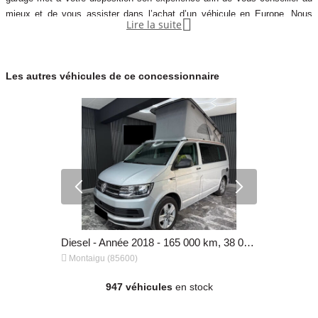
mieux et de vous assister dans l’achat d’un véhicule en Europe. Nous

Lire la suite
effectuons pour vous toutes les démarches avec les concessions en
Allemagne, Italie, Pays bas, et Luxembourg. Nous trouvons les meilleurs
prix pour des véhicules neuf et d'occasion de qualités. Nous vous
Les autres véhicules de ce concessionnaire
proposons aujourd'hui un large choix de véhicules toutes
Diesel - Année 2007 - 183 000 km, 27 500 €
Diesel - Année 2018 - 165 000 km, 38 000 €


Montaigu (85600)
Montaigu (
947 véhicules
en stock