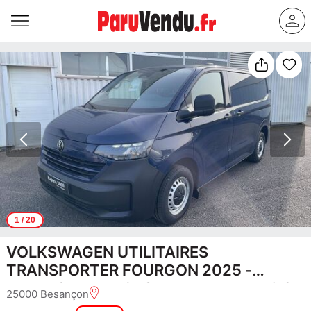
1
/ 20
VOLKSWAGEN UTILITAIRES
TRANSPORTER FOURGON 2025 -
7V7VFC - TRANSPORTER VAN L1H1 2.0
25000 Besançon
TDI 150 BVM6