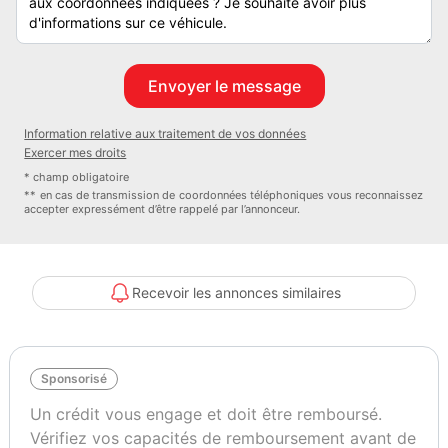
Sans assistant aux manoeuvres de stationnement, Système d'aide
au stationnement à l'AV et à l'AR
- Plancher en bois dans le compartiment de charge
- Porte coulissante côté conducteur et passager AV
- Rétroviseurs extérieur rabattables, réglables et dégivrants
Information relative aux traitement de vos données
électriquement
Exercer mes droits
- Boîte à gants avec volet fermant à clé
* champ obligatoire
- Prise 12 V dans la console centrale à l'AV et une prise 12 V sur
** en cas de transmission de coordonnées téléphoniques vous reconnaissez
accepter expressément d’être rappelé par l’annonceur.
montant D à hauteur du sol, à l'AR à droite
- CODE USINE
- DARK INDIGO BLUE
- EXPERTISE T-V 1
Recevoir les annonces similaires
- EXTENSION DE GARANTIE 3 ANS, MAXIMUM 150000KMS
- PACK ESTHETIQUE TRANSPORTER VAN
- PACK FRANCE
Sponsorisé
- RADIO COMPOSITION COLOUR AVEC 4HP
- TISSU A RAYURES ET TISSU LIFE
Un crédit vous engage et doit être remboursé.
- 2 lampes à LED dans le pavillon du compartiment de charge
Vérifiez vos capacités de remboursement avant de