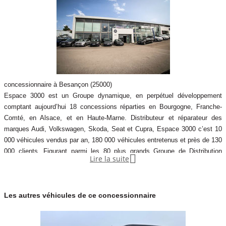
- ABS - système antiblocage
- Airbags pour conducteur et passager AV avec désactivation de
l'airbag du passager AV
- Anti-démarrage électronique
- Assistant de maintien de voie Lane Assist
- Autoradio à écran tactile couleur de 33 cm (13) et App-Connect
sans fil (Apple et Android)
concessionnaire à Besançon (25000)
- Avertisseur sonore 2 tons
Espace 3000 est un Groupe dynamique, en perpétuel développement
comptant aujourd’hui 18 concessions réparties en Bourgogne, Franche-
- Bavettes pare-boue à l'AV
Comté, en Alsace, et en Haute-Marne. Distributeur et réparateur des
- Boîte de vitesse manuelle 6 rapports
marques Audi, Volkswagen, Skoda, Seat et Cupra, Espace 3000 c’est 10
- Boîte à gants avec volet
000 véhicules vendus par an, 180 000 véhicules entretenus et près de 130
- Cloison en métal, haute
000 clients. Figurant parmi les 80 plus grands Groupe de Distribution
- Console centrale, avec porte gobelets et rangement pour

Lire la suite
Automobile de France, Espace 3000 met un point d’honneur à ce que les
téléphone mobile
valeurs de partage, d’écoute, d’audace et d’engagement, soient présentes
- Console de pavillon
au sein d’une équipe de plus 500 collaborateurs.
- Digital Cockpit
Les autres véhicules de ce concessionnaire
- Direction assistée
- Enjoliveur de seuil de porte coulissante en plastique, noir