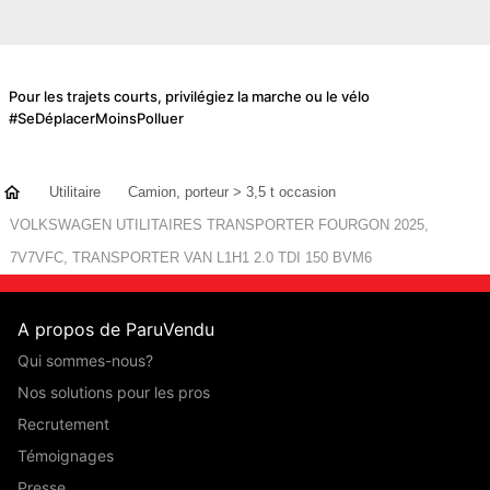
60 mois
Pour les trajets courts, privilégiez la marche ou le vélo
#SeDéplacerMoinsPolluer
Utilitaire
Camion, porteur > 3,5 t occasion
VOLKSWAGEN UTILITAIRES TRANSPORTER FOURGON 2025,
7V7VFC, TRANSPORTER VAN L1H1 2.0 TDI 150 BVM6
A propos de ParuVendu
Qui sommes-nous?
Nos solutions pour les pros
Recrutement
Témoignages
Presse