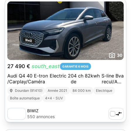
30
27 490 €
south_east
GARANTIE 6 MOIS
Audi Q4 40 E-tron Electric 204 ch 82kwh S-line Bva
/Carplay/Caméra de recul/ATH
Holographique/Alarme/Sièges AV Elec/Jantes ALU
Dourdan (91410)
Année 2021
84 000 km
Electrique
Boîte automatique
4x4 - SUV
BIWIZ
550 annonces