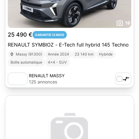
19
25 490 €
GARANTIE 12 MOIS
RENAULT SYMBIOZ - E-Tech full hybrid 145 Techno
Massy (91300)
Année 2024
23 140 km
Hybride
Boîte automatique
4x4 - SUV
RENAULT MASSY
125 annonces