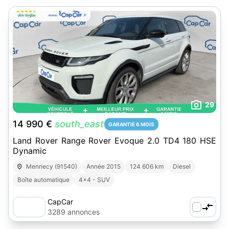
29
14 990 €
south_east
GARANTIE 6 MOIS
Land Rover Range Rover Evoque 2.0 TD4 180 HSE
Dynamic
Mennecy (91540)
Année 2015
124 606 km
Diesel
Boîte automatique
4x4 - SUV
CapCar
3289 annonces