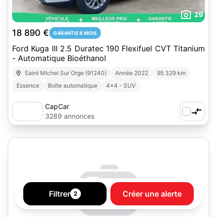
29
18 890 €
GARANTIE 6 MOIS
Ford Kuga III 2.5 Duratec 190 Flexifuel CVT Titanium
- Automatique Bioéthanol
Saint Michel Sur Orge (91240)
Année 2022
95 329 km
Essence
Boîte automatique
4x4 - SUV
CapCar
3289 annonces
Filtrer
Créer une alerte
2