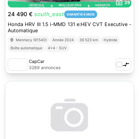
29
24 490 €
south_east
GARANTIE 6 MOIS
Honda HRV III 1.5 i-MMD 131 e:HEV CVT Executive -
Automatique
Mennecy (91540)
Année 2024
36 523 km
Hybride
Boîte automatique
4x4 - SUV
CapCar
3289 annonces