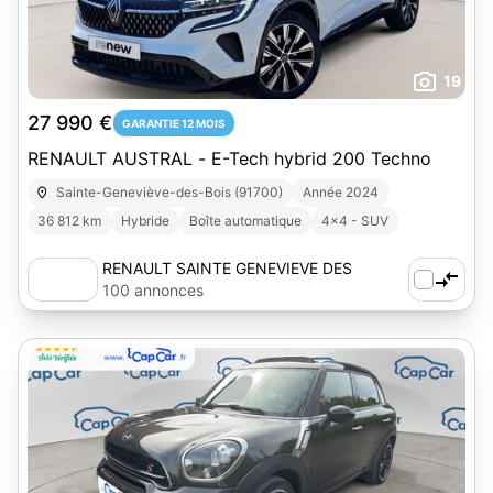
19
27 990 €
GARANTIE 12 MOIS
RENAULT AUSTRAL - E-Tech hybrid 200 Techno
Sainte-Geneviève-des-Bois (91700)
Année 2024
36 812 km
Hybride
Boîte automatique
4x4 - SUV
RENAULT SAINTE GENEVIEVE DES
BOIS
100 annonces