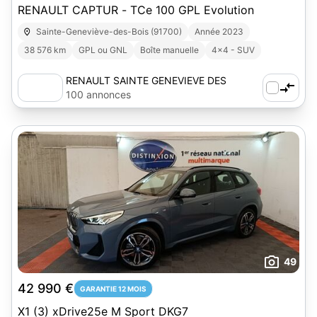
RENAULT CAPTUR - TCe 100 GPL Evolution
Sainte-Geneviève-des-Bois (91700)
Année 2023
38 576 km
GPL ou GNL
Boîte manuelle
4x4 - SUV
RENAULT SAINTE GENEVIEVE DES
BOIS
100 annonces
49
42 990 €
GARANTIE 12 MOIS
X1 (3) xDrive25e M Sport DKG7