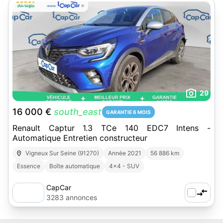
29
16 000 €
south_east
GARANTIE 6 MOIS
Renault Captur 1.3 TCe 140 EDC7 Intens -
Automatique Entretien constructeur
Vigneux Sur Seine (91270)
Année 2021
56 886 km
Essence
Boîte automatique
4x4 - SUV
CapCar
3283 annonces