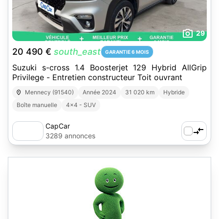
29
20 490 €
south_east
GARANTIE 6 MOIS
Suzuki s-cross 1.4 Boosterjet 129 Hybrid AllGrip
Privilege - Entretien constructeur Toit ouvrant
Mennecy (91540)
Année 2024
31 020 km
Hybride
Boîte manuelle
4x4 - SUV
CapCar
3289 annonces