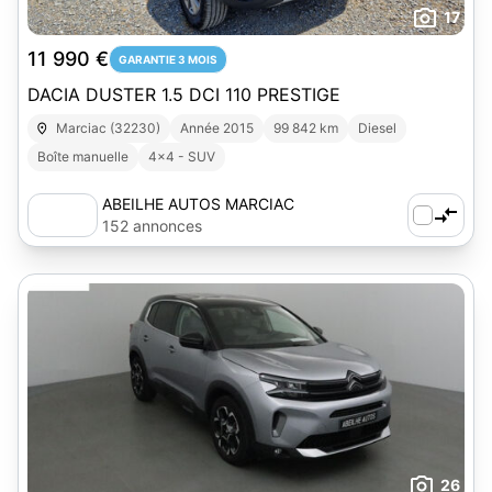
17
11 990 €
GARANTIE 3 MOIS
DACIA DUSTER 1.5 DCI 110 PRESTIGE
Marciac (32230)
Année 2015
99 842 km
Diesel
Boîte manuelle
4x4 - SUV
ABEILHE AUTOS MARCIAC
152 annonces
26