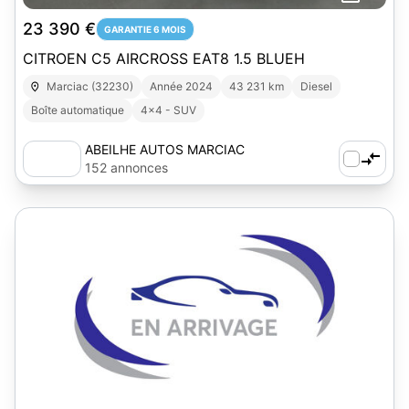
23 390 €
GARANTIE 6 MOIS
CITROEN C5 AIRCROSS EAT8 1.5 BLUEH
Marciac (32230)
Année 2024
43 231 km
Diesel
Boîte automatique
4x4 - SUV
ABEILHE AUTOS MARCIAC
152 annonces
1