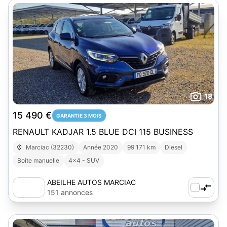
18
15 490 €
GARANTIE 3 MOIS
RENAULT KADJAR 1.5 BLUE DCI 115 BUSINESS
Marciac (32230)
Année 2020
99 171 km
Diesel
Boîte manuelle
4x4 - SUV
ABEILHE AUTOS MARCIAC
151 annonces