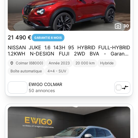
30
21 490 €
GARANTIE 6 MOIS
NISSAN JUKE 1.6 143H 95 HYBRID FULL-HYBRID
1.2KWH N-DESIGN FUJI 2WD BVA - Garantie
Constructeur
Colmar (68000)
Année 2023
20 000 km
Hybride
Boîte automatique
4x4 - SUV
EWIGO COLMAR
50 annonces