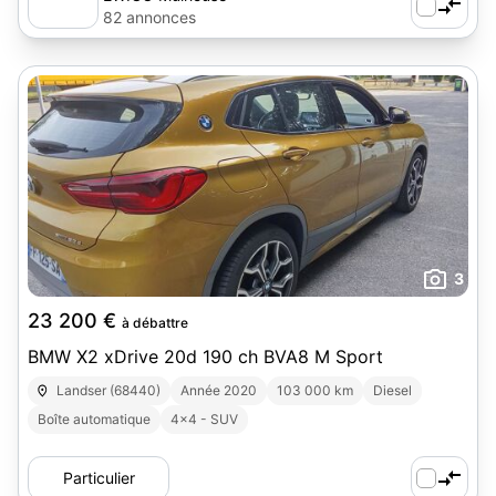
82 annonces
3
23 200 €
à débattre
BMW X2 xDrive 20d 190 ch BVA8 M Sport
Landser (68440)
Année 2020
103 000 km
Diesel
Boîte automatique
4x4 - SUV
Particulier