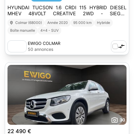
HYUNDAI TUCSON 1.6 CRDI 115 HYBRID DIESEL
MHEV 48VOLT CREATIVE 2WD - SIEGES
CHAUFFANTS - GARANTIE 6 MOIS
Colmar (68000)
Année 2020
95 000 km
Hybride
Boîte manuelle
4x4 - SUV
EWIGO COLMAR
50 annonces
30
22 490 €