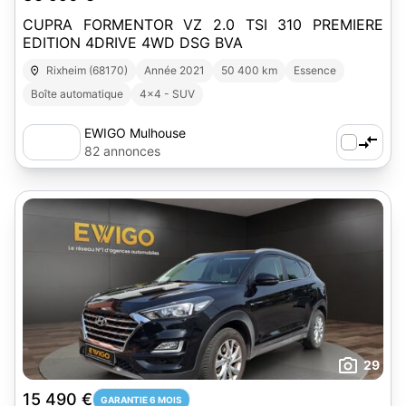
CUPRA FORMENTOR VZ 2.0 TSI 310 PREMIERE
EDITION 4DRIVE 4WD DSG BVA
Rixheim (68170)
Année 2021
50 400 km
Essence
Boîte automatique
4x4 - SUV
EWIGO Mulhouse
82 annonces
29
15 490 €
GARANTIE 6 MOIS