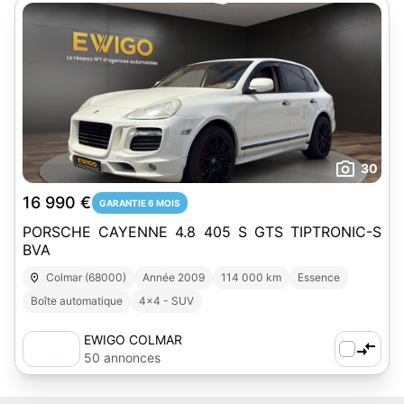
30
16 990 €
GARANTIE 6 MOIS
PORSCHE CAYENNE 4.8 405 S GTS TIPTRONIC-S
BVA
Colmar (68000)
Année 2009
114 000 km
Essence
Boîte automatique
4x4 - SUV
EWIGO COLMAR
50 annonces