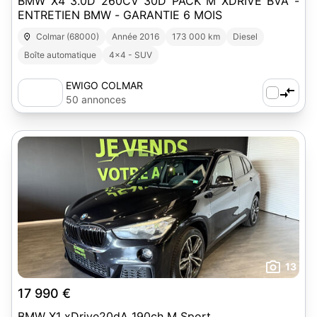
BMW X4 3.0D 260CV 30D PACK M XDRIVE BVA -
ENTRETIEN BMW - GARANTIE 6 MOIS
Colmar (68000)
Année 2016
173 000 km
Diesel
Boîte automatique
4x4 - SUV
EWIGO COLMAR
50 annonces
13
17 990 €
BMW X1 xDrive20dA 190ch M Sport