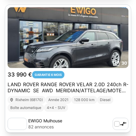
30
33 990 €
GARANTIE 6 MOIS
LAND ROVER RANGE ROVER VELAR 2.0D 240ch R-
DYNAMIC SE AWD MERIDIAN/ATTELAGE/MOTEUR
CHANGE PRISE EN CHARGE CONSTRUCTEUR
Rixheim (68170)
Année 2021
128 000 km
Diesel
Boîte automatique
4x4 - SUV
EWIGO Mulhouse
82 annonces