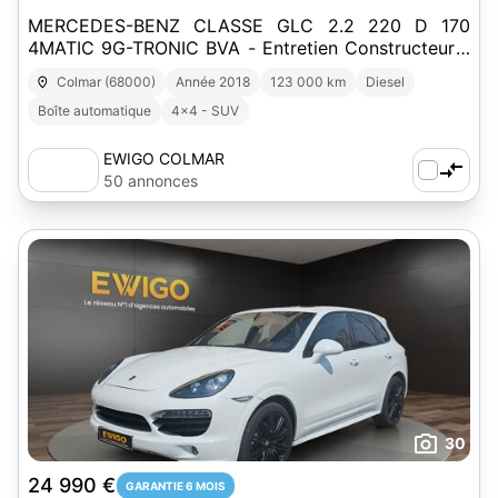
MERCEDES-BENZ CLASSE GLC 2.2 220 D 170
4MATIC 9G-TRONIC BVA - Entretien Constructeur -
Garantie 6 mois
Colmar (68000)
Année 2018
123 000 km
Diesel
Boîte automatique
4x4 - SUV
EWIGO COLMAR
50 annonces
30
24 990 €
GARANTIE 6 MOIS