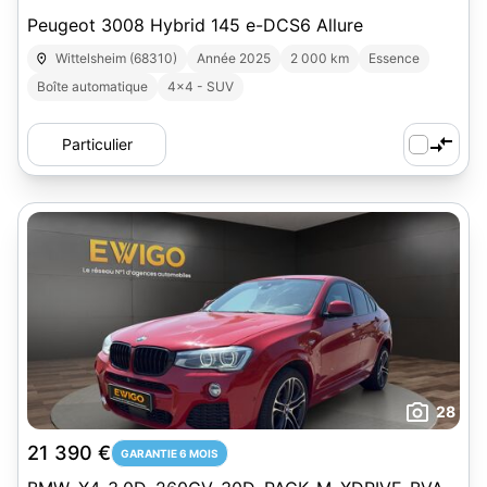
Peugeot 3008 Hybrid 145 e-DCS6 Allure
Wittelsheim (68310)
Année 2025
2 000 km
Essence
Boîte automatique
4x4 - SUV
Particulier
28
21 390 €
GARANTIE 6 MOIS