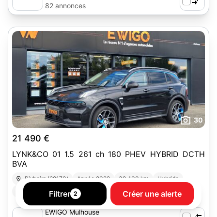
82 annonces
30
21 490 €
LYNK&CO 01 1.5 261 ch 180 PHEV HYBRID DCTH
BVA
Rixheim (68170)
Année 2022
39 400 km
Hybride
Boîte automatique
4x4 - SUV
Filtrer
Créer une alerte
2
EWIGO Mulhouse