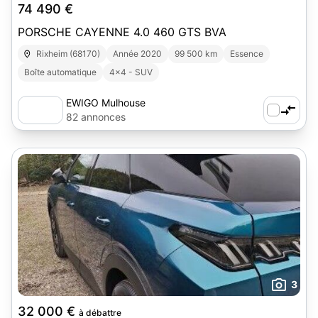
74 490 €
PORSCHE CAYENNE 4.0 460 GTS BVA
Rixheim (68170)
Année 2020
99 500 km
Essence
Boîte automatique
4x4 - SUV
EWIGO Mulhouse
82 annonces
3
32 000 €
à débattre