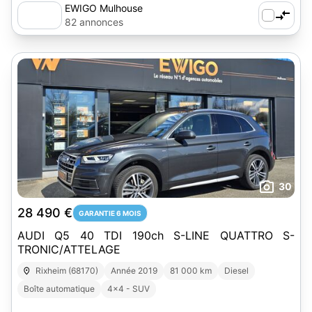
EWIGO Mulhouse
82 annonces
30
28 490 €
GARANTIE 6 MOIS
AUDI Q5 40 TDI 190ch S-LINE QUATTRO S-
TRONIC/ATTELAGE
Rixheim (68170)
Année 2019
81 000 km
Diesel
Boîte automatique
4x4 - SUV