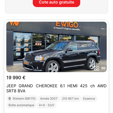
Cote auto gratuite
30
19 990 €
JEEP GRAND CHEROKEE 6.1 HEMI 425 ch AWD
SRT8 BVA
Rixheim (68170)
Année 2007
210 607 km
Essence
Boîte automatique
4x4 - SUV