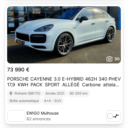
30
73 990 €
PORSCHE CAYENNE 3.0 E-HYBRID 462H 340 PHEV
17,9 KWH PACK SPORT ALLÉGÉ Carbone attelage
rétractable électrique
Rixheim (68170)
Année 2021
60 300 km
Boîte automatique
4x4 - SUV
EWIGO Mulhouse
82 annonces