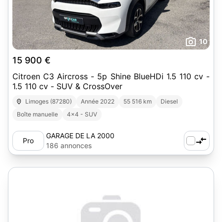
10
15 900 €
Citroen C3 Aircross - 5p Shine BlueHDi 1.5 110 cv -
1.5 110 cv - SUV & CrossOver
Limoges (87280)
Année 2022
55 516 km
Diesel
Boîte manuelle
4x4 - SUV
GARAGE DE LA 2000
Pro
186 annonces