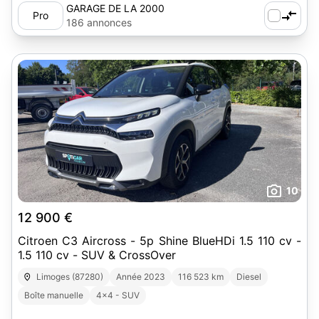
GARAGE DE LA 2000
Pro
186 annonces
10
12 900 €
Citroen C3 Aircross - 5p Shine BlueHDi 1.5 110 cv -
1.5 110 cv - SUV & CrossOver
Limoges (87280)
Année 2023
116 523 km
Diesel
Boîte manuelle
4x4 - SUV