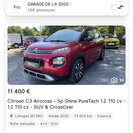
GARAGE DE LA 2000
Pro
186 annonces
10
11 400 €
Citroen C3 Aircross - 5p Shine PureTech 1.2 110 cv -
1.2 110 cv - SUV & CrossOver
Limoges (87280)
Année 2020
74 600 km
Essence
Boîte manuelle
4x4 - SUV