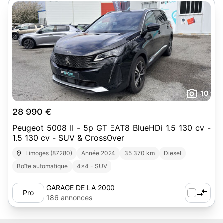
10
28 990 €
Peugeot 5008 II - 5p GT EAT8 BlueHDi 1.5 130 cv -
1.5 130 cv - SUV & CrossOver
Limoges (87280)
Année 2024
35 370 km
Diesel
Boîte automatique
4x4 - SUV
GARAGE DE LA 2000
Pro
186 annonces