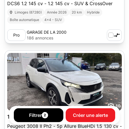
DCS6 1.2 145 cv - 1.2 145 cv - SUV & CrossOver
Limoges (87280)
Année 2026
20 km
Hybride
Boîte automatique
4x4 - SUV
GARAGE DE LA 2000
Pro
186 annonces
10
Filtrer
Créer une alerte
2
18 900 €
Peugeot 3008 II Ph2 - 5p Allure BlueHDi 1.5 130 cv -