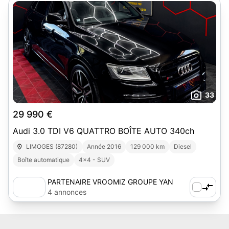
33
29 990 €
Audi 3.0 TDI V6 QUATTRO BOÎTE AUTO 340ch
LIMOGES (87280)
Année 2016
129 000 km
Diesel
Boîte automatique
4x4 - SUV
PARTENAIRE VROOMIZ GROUPE YAN
AUTOMOBILE
4 annonces