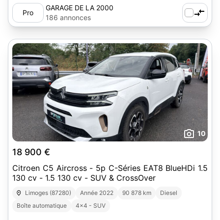
GARAGE DE LA 2000
Pro
186 annonces
10
18 900 €
Citroen C5 Aircross - 5p C-Séries EAT8 BlueHDi 1.5
130 cv - 1.5 130 cv - SUV & CrossOver
Limoges (87280)
Année 2022
90 878 km
Diesel
Boîte automatique
4x4 - SUV