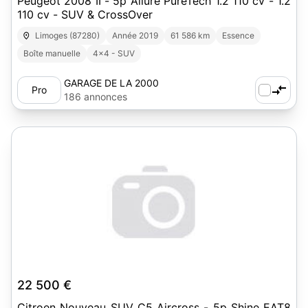
Peugeot 2008 II - 5p Allure PureTech 1.2 110 cv - 1.2
110 cv - SUV & CrossOver
Limoges (87280)
Année 2019
61 586 km
Essence
Boîte manuelle
4x4 - SUV
GARAGE DE LA 2000
Pro
186 annonces
22 500 €
Citroen Nouveau SUV C5 Aircross - 5p Shine EAT8