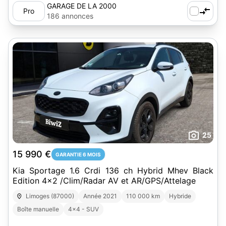
GARAGE DE LA 2000
Pro
186 annonces
25
15 990 €
GARANTIE 6 MOIS
Kia Sportage 1.6 Crdi 136 ch Hybrid Mhev Black
Edition 4x2 /Clim/Radar AV et AR/GPS/Attelage
Limoges (87000)
Année 2021
110 000 km
Hybride
Boîte manuelle
4x4 - SUV