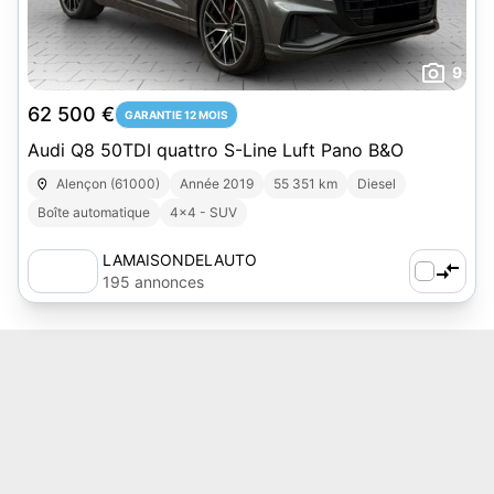
9
62 500 €
GARANTIE 12 MOIS
Audi Q8 50TDI quattro S-Line Luft Pano B&O
Alençon (61000)
Année 2019
55 351 km
Diesel
Boîte automatique
4x4 - SUV
LAMAISONDELAUTO
195 annonces