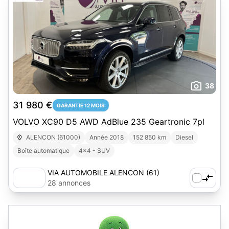
38
31 980 €
GARANTIE 12 MOIS
VOLVO XC90 D5 AWD AdBlue 235 Geartronic 7pl
ALENCON (61000)
Année 2018
152 850 km
Diesel
Boîte automatique
4x4 - SUV
VIA AUTOMOBILE ALENCON (61)
28 annonces