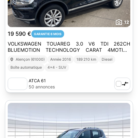
12
19 590 €
GARANTIE 6 MOIS
VOLKSWAGEN TOUAREG 3.0 V6 TDI 262CH
BLUEMOTION TECHNOLOGY CARAT 4MOTION
TIPTRONIC
Alençon (61000)
Année 2016
189 210 km
Diesel
Boîte automatique
4x4 - SUV
ATCA 61
50 annonces