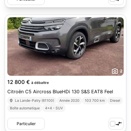
2
12 800 €
à débattre
Citroën C5 Aircross BlueHDi 130 S&S EAT8 Feel
La Lande-Patry (61100)
Année 2020
103 700 km
Diesel
Boîte automatique
4x4 - SUV
Particulier