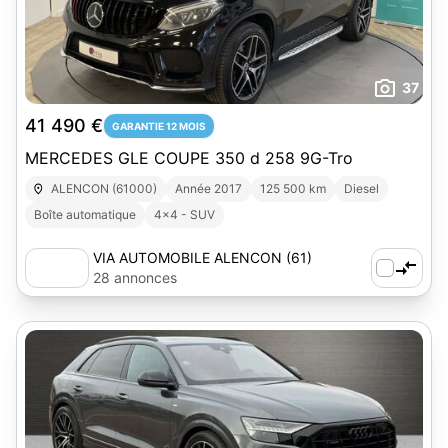
37
41 490 €
GARANTIE 12 MOIS
MERCEDES GLE COUPE 350 d 258 9G-Tro
ALENCON (61000)
Année 2017
125 500 km
Diesel
Boîte automatique
4x4 - SUV
VIA AUTOMOBILE ALENCON (61)
28 annonces