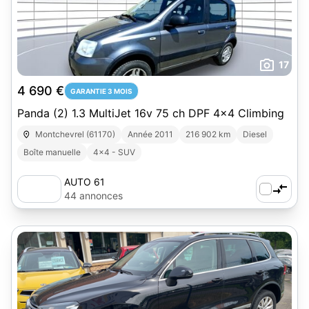
17
4 690 €
GARANTIE 3 MOIS
Panda (2) 1.3 MultiJet 16v 75 ch DPF 4x4 Climbing
Montchevrel (61170)
Année 2011
216 902 km
Diesel
Boîte manuelle
4x4 - SUV
AUTO 61
44 annonces