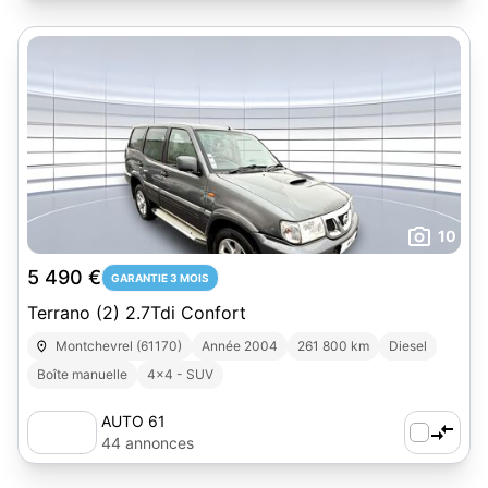
10
5 490 €
GARANTIE 3 MOIS
Terrano (2) 2.7Tdi Confort
Montchevrel (61170)
Année 2004
261 800 km
Diesel
Boîte manuelle
4x4 - SUV
AUTO 61
44 annonces