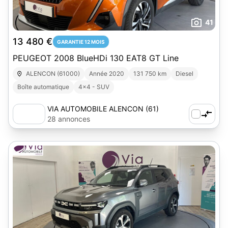
41
13 480 €
GARANTIE 12 MOIS
PEUGEOT 2008 BlueHDi 130 EAT8 GT Line
ALENCON (61000)
Année 2020
131 750 km
Diesel
Boîte automatique
4x4 - SUV
VIA AUTOMOBILE ALENCON (61)
28 annonces