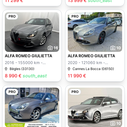
11 299 €
13 999 €
south_east
PRO
PRO
16
10
ALFA ROMEO GIULIETTA
ALFA ROMEO GIULIETTA
2016 - 155000 km -
2020 - 121060 km -
Manuelle
Manuelle
Bègles (33130)
Cannes La Bocca (06150)
8 990 €
south_east
11 990 €
PRO
PRO
24
10