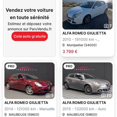
Vendez votre voiture
en toute sérénité
Estimez et déposez votre
7
annonce sur ParuVendu.fr
ALFA ROMEO GIULIETTA
Cote auto gratuite
2010 - 191000 km -
Manuelle
Montpellier (34000)
3 799 €
PRO
PRO
5
20
ALFA ROMEO GIULIETTA
ALFA ROMEO GIULIETTA
2014 - 121000 km - Manuelle
2015 - 132000 km - Auto
MAUBEUGE (59600)
MAUBEUGE (59600)