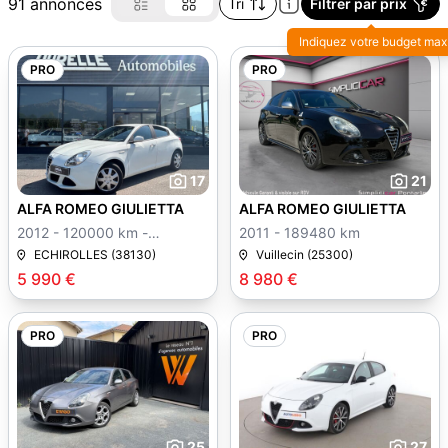
91 annonces
Tri
Filtrer par prix
Indiquez votre budget max
PRO
PRO
17
21
ALFA ROMEO GIULIETTA
ALFA ROMEO GIULIETTA
2012 - 120000 km -
2011 - 189480 km
Manuelle
ECHIROLLES (38130)
Vuillecin (25300)
5 990 €
8 980 €
PRO
PRO
25
27