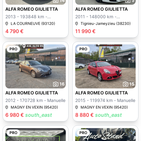
14
5
ALFA ROMEO GIULIETTA
ALFA ROMEO GIULIETTA
2013 - 193848 km -
2011 - 148000 km -
Manuelle
Manuelle
LA COURNEUVE (93120)
Tignieu-Jameyzieu (38230)
4 790 €
11 990 €
PRO
PRO
16
15
ALFA ROMEO GIULIETTA
ALFA ROMEO GIULIETTA
2012 - 170728 km - Manuelle
2015 - 119974 km - Manuelle
MAGNY EN VEXIN (95420)
MAGNY EN VEXIN (95420)
6 980 €
south_east
8 880 €
south_east
PRO
PRO