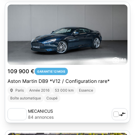
48
109 900 €
GARANTIE 12 MOIS
Aston Martin DB9 *V12 / Configuration rare*
Paris
Année 2016
53 000 km
Essence
Boîte automatique
Coupé
MECANICUS
84 annonces