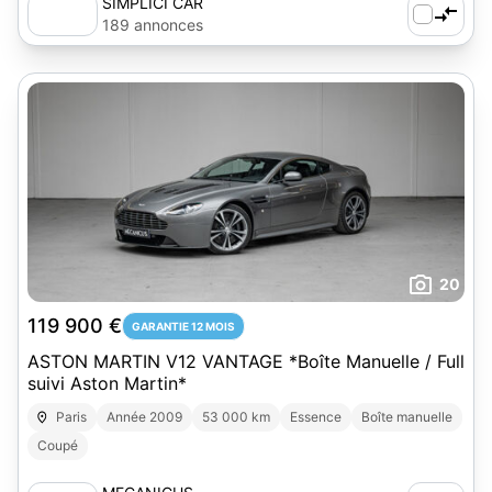
SIMPLICI CAR
189 annonces
20
119 900 €
GARANTIE 12 MOIS
ASTON MARTIN V12 VANTAGE *Boîte Manuelle / Full
suivi Aston Martin*
Paris
Année 2009
53 000 km
Essence
Boîte manuelle
Coupé