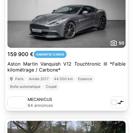
50
159 900 €
GARANTIE 12 MOIS
Aston Martin Vanquish V12 Touchtronic III *Faible
kilométrage / Carbone*
Paris
Année 2017
44 000 km
Essence
Boîte automatique
Coupé
MECANICUS
84 annonces