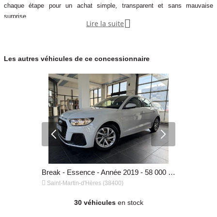
chaque étape pour un achat simple, transparent et sans mauvaise
surprise.

Lire la suite
Garantie mécanique
12 mois
Les autres véhicules de ce concessionnaire
Break - Diesel - Année 2016 - 118 000 km, 19 990 €
Break - Essence - Année 2019 - 58 000 km, 18 750 €


Saint-Martin-d'Hères (38400)
Saint-Marti
30 véhicules
en stock