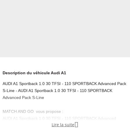
Description du véhicule Audi A1
AUDI A1 Sportback 1.0 30 TFSI - 110 SPORTBACK Advanced Pack
S-Line - AUDI A1 Sportback 1.0 30 TFSI - 110 SPORTBACK
Advanced Pack S-Line
MATCH AND GO vous propose :
AUDI A1 Sportback 1.0 30 TFSI - 110 SPORTBACK Advanced

Lire la suite
SPORTBACK VP, première immatriculation 30-10-2020, 75000km,