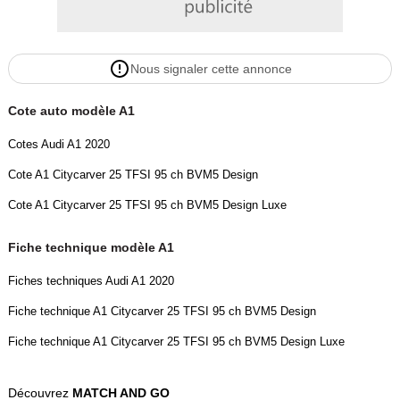
sécurité
Diffuseur à l?arrière en Noir Titane mat
Digital Cockpit
Nous signaler cette annonce
Eclairage intérieur
Ecrous antivol
Cote auto modèle A1
Encadrement de calandre en Argent Aluminium mat
Essuie-glace arrière à balayage intermittent
Cotes Audi A1 2020
Feux antibrouillard arrière
Cote A1 Citycarver 25 TFSI 95 ch BVM5 Design
Interface Bluetooth
Jantes en aluminium coulé style 5 branches doubles (style S),
Cote A1 Citycarver 25 TFSI 95 ch BVM5 Design Luxe
partiellement polies, 7,5 J x 17" avec pneus 215/45 R 17
Lève-vitres électriques à l'avant et à l'arrière
Fiche technique modèle A1
Limiteur de vitesse
Fiches techniques Audi A1 2020
MMI Radio Plus
Moulures de seuil avec insert en aluminium à l?avant
Fiche technique A1 Citycarver 25 TFSI 95 ch BVM5 Design
Pare-brise en verre athermique avec bande grise
Fiche technique A1 Citycarver 25 TFSI 95 ch BVM5 Design Luxe
Phares et feux arrière à LED avec clignotants dynamiques à
l'arrière
Découvrez
MATCH AND GO
Prises d?air latérales à l?avant en noir mat grainé avec