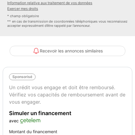
Information relative aux traitement de vos données
Achat à distance avec signature éléctronique
Exercer mes droits
Livraison possible dans toute la France
* champ obligatoire
Extension de garantie jusqu'à 48 mois
** en cas de transmission de coordonnées téléphoniques vous reconnaissez
accepter expressément d’être rappelé par l’annonceur.
Gestion des formalités administratives et demande de carte grise
Mandat de recherche personnalisé
Recevoir les annonces similaires
Options :
Climatisation automatique confort 2 zones
Sponsorisé
Coques de rétroviseurs noir grainé
6 haut-parleurs passifs ; 4 à l?avant avec 40 watts et 2 à l?arrière
Un crédit vous engage et doit être remboursé.
avec 20 watts
Vérifiez vos capacités de remboursement avant de
Accoudoir central avant
vous engager.
Accoudoirs de portières en simili-cuir
Simuler un financement
Affichage du contrôle de la pression des pneumatiques
Airbags latéraux à l'avant et système d'airbags de tête
avec
Appel d?urgence Audi connect
Montant du financement