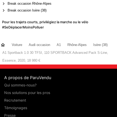
Break occasion Rhône-Alpes
Break occasion Isère (38)
Pour les trajets courts, privilégiez la marche ou le vélo
#SeDéplacerMoinsPolluer
Voiture
Audi occasion
A1
Rhône-Alpes
Isère (38)
A1 Sportback 1.0 30 TFSI, 110 SPORTBACK Advanced Pack S-Line,
Essence, 2020, 18 980 €
A propos de ParuVendu
Qui sommes-nous?
Nos solutions pour les pros
Recrutement
Témoignages
Presse