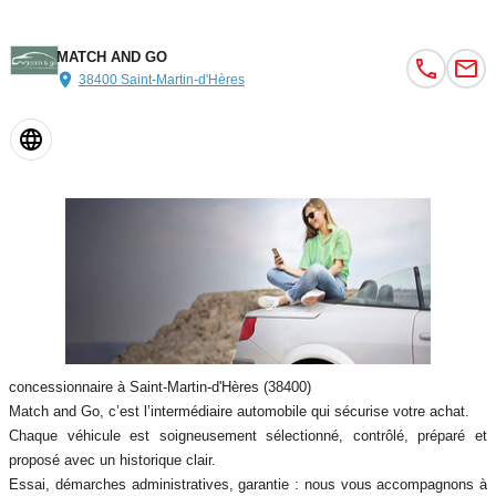
encadrement C en Noir Titane
Réception radio numérique : réception des signaux DAB, DAB+ et
MATCH AND GO
DMB audio
38400 Saint-Martin-d'Hères
Régulateur de vitesse
Rétroviseur intérieur jour/nuit manuel
Rétroviseurs extérieurs réglables électriquement
Set de réparations pour pneus
Sièges avant réglables en hauteur
Sièges avant sport
Système de fixation ISOFIX pour siège enfant aux places passager
avant et latérales arrière
Système Stop & Start
Tapis de sol avant et arrière
Tissu Novum pour sièges sport à l'avant
concessionnaire à Saint-Martin-d'Hères (38400)
Vitres athermiques
Match and Go, c’est l’intermédiaire automobile qui sécurise votre achat.
Volant Cuir 3 branches multifonctions
Chaque véhicule est soigneusement sélectionné, contrôlé, préparé et
Couleur
Puissance réelle
proposé avec un historique clair.
INCONNU
110
Essai, démarches administratives, garantie : nous vous accompagnons à