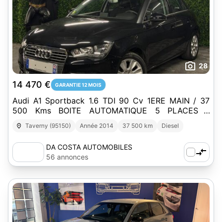
28
14 470 €
GARANTIE 12 MOIS
Audi A1 Sportback 1.6 TDI 90 Cv 1ERE MAIN / 37
500 Kms BOITE AUTOMATIQUE 5 PLACES -
GARANTIE 1 AN
Taverny (95150)
Année 2014
37 500 km
Diesel
DA COSTA AUTOMOBILES
56 annonces