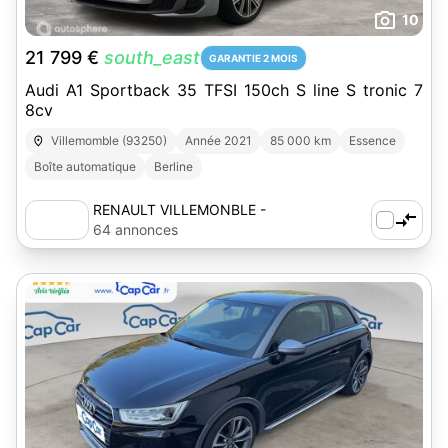
10
21 799 €
south_east
GARANTIE 2 MOIS
Audi A1 Sportback 35 TFSI 150ch S line S tronic 7
8cv
Villemomble (93250)
Année 2021
85 000 km
Essence
Boîte automatique
Berline
RENAULT VILLEMONBLE -
AUTOSPHERE
64 annonces