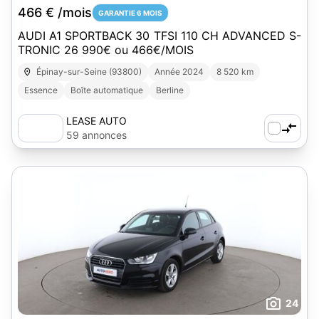
466 € /mois
GARANTIE 6 MOIS
AUDI A1 SPORTBACK 30 TFSI 110 CH ADVANCED S-
TRONIC 26 990€ ou 466€/MOIS
Épinay-sur-Seine (93800)
Année 2024
8 520 km
Essence
Boîte automatique
Berline
LEASE AUTO
59 annonces
24