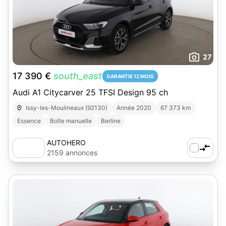
27
17 390 €
south_east
GARANTIE 12 MOIS
Audi A1 Citycarver 25 TFSI Design 95 ch
Issy-les-Moulineaux (92130)
Année 2020
67 373 km
Essence
Boîte manuelle
Berline
AUTOHERO
2159 annonces