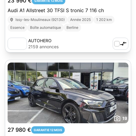
23 990 €
GARANTIE 12 MOIS
Audi A1 Allstreet 30 TFSI S tronic 7 116 ch
Issy-les-Moulineaux (92130)
Année 2025
1 202 km
Essence
Boîte automatique
Berline
AUTOHERO
2159 annonces
19
27 980 €
GARANTIE 12 MOIS