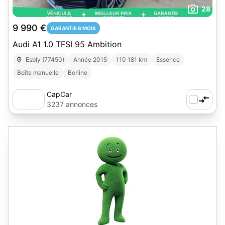
28
9 990 €
GARANTIE 6 MOIS
Audi A1 1.0 TFSI 95 Ambition
Esbly (77450)
Année 2015
110 181 km
Essence
Boîte manuelle
Berline
CapCar
3237 annonces