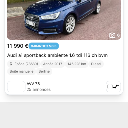
6
11 990 €
GARANTIE 3 MOIS
Audi a1 sportback ambiente 1.6 tdi 116 ch bvm
Épône (78680)
Année 2017
146 228 km
Diesel
Boîte manuelle
Berline
AVV 78
25 annonces