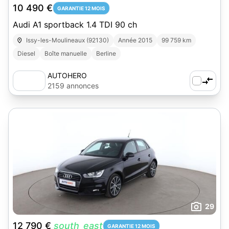
10 490 €
GARANTIE 12 MOIS
Audi A1 sportback 1.4 TDI 90 ch
Issy-les-Moulineaux (92130)
Année 2015
99 759 km
Diesel
Boîte manuelle
Berline
AUTOHERO
2159 annonces
29
12 790 €
south_east
GARANTIE 12 MOIS