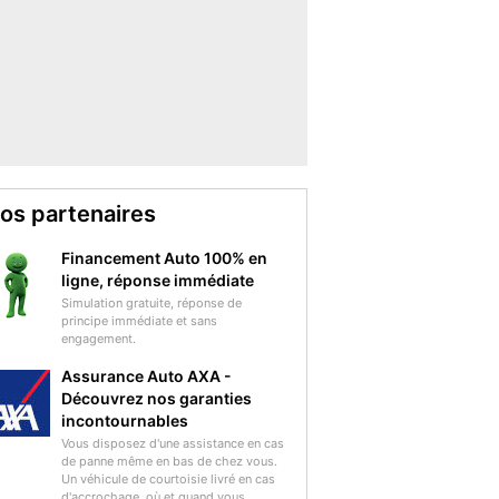
os partenaires
Financement Auto 100% en
ligne, réponse immédiate
Simulation gratuite, réponse de
principe immédiate et sans
engagement.
Assurance Auto AXA -
Découvrez nos garanties
incontournables
Vous disposez d'une assistance en cas
de panne même en bas de chez vous.
Un véhicule de courtoisie livré en cas
d'accrochage, où et quand vous