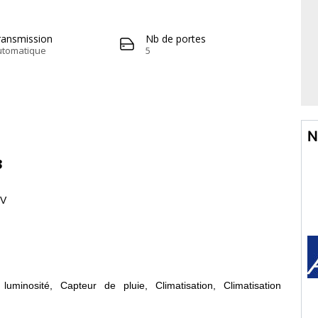
ransmission
Nb de portes
utomatique
5
N
3
EV
luminosité, Capteur de pluie, Climatisation, Climatisation
ance de stationnement, Radar de recul, Rétroviseurs latéraux