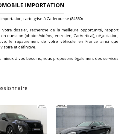
OMOBILE IMPORTATION
 importation, carte grise à Caderousse (84860)
 votre dossier, recherche de la meilleure opportunité, rapport
 en question (photos/vidéos, entretien, CarVertical), négociation,
ative, le rapatriement de votre véhicule en France ainsi que
visoire et définitive.
u mieux à vos besoins, nous proposons également des services
s que le financement, l'extension de garantie jusqu'à 60 mois et
domicile.
es ne sont pas publiées. Nous avons accès à des dizaines de
essionnaire