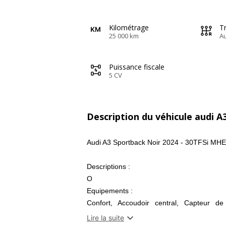
Kilométrage
T
25 000 km
A
Puissance fiscale
5 CV
Description du véhicule audi A
Audi A3 Sportback Noir 2024 - 30TFSi MH
Descriptions :
O
Equipements :
Confort, Accoudoir central, Capteur de 
automatique, 2 zones, Contrôle de la dist

Lire la suite