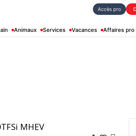
Accès pro
ain
Animaux
Services
Vacances
Affaires pro
Audi A3 Sportback 30TFSi MHEV