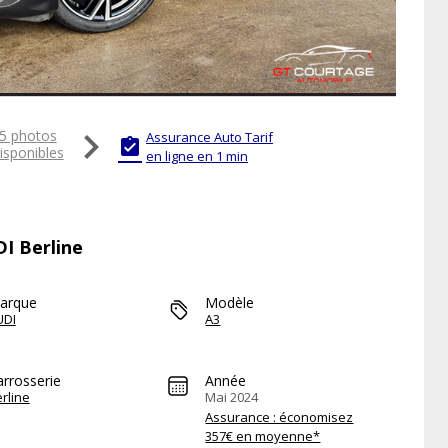

5 photos
Assurance Auto Tarif

isponibles
en ligne en 1 min
DI Berline
arque
Modèle
UDI
A3
arrosserie
Année
rline
Mai 2024
Assurance : économisez
357€ en moyenne*