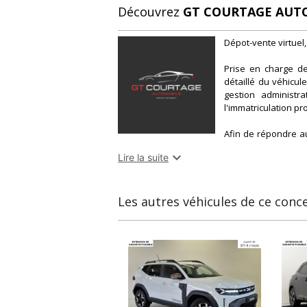
Découvrez
GT COURTAGE AUT
Dépot-vente virtuel,
Prise en charge de
détaillé du véhicule
gestion administr
l'immatriculation pro
Afin de répondre a
complémentaires tel

Lire la suite
la livraison à votre 
Toutes nos annonc
millie
Les autres véhicules de ce conc