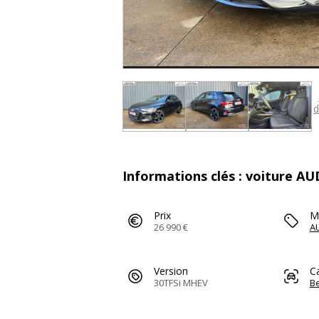
d
Informations clés : voiture AU
Prix
M
26 990 €
A
Version
C
30TFSi MHEV
Be