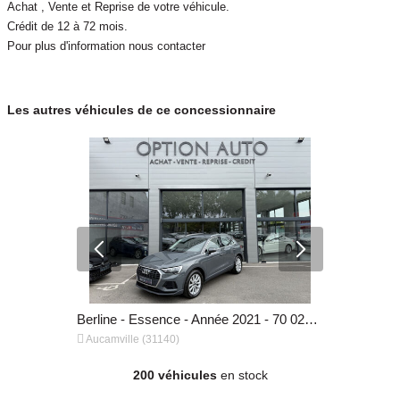
Achat , Vente et Reprise de votre véhicule.
Crédit de 12 à 72 mois.
Pour plus d'information nous contacter
Les autres véhicules de ce concessionnaire
Berline - Essence - Année 2005 - 193 723 km, 6 990 €
Berline - Essence - Année 2021 - 70 021 km, 25 990 €


Aucamville (31140)
Aucamville 
200 véhicules
en stock