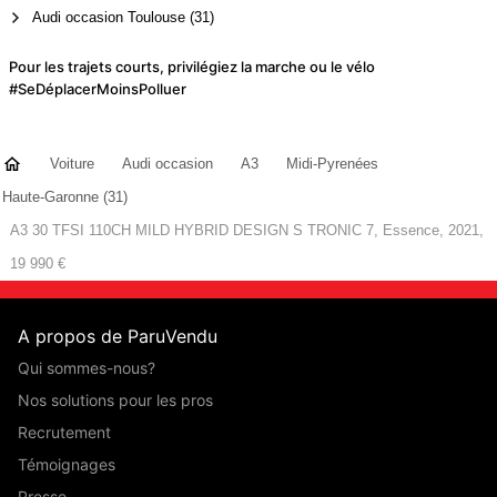
Audi occasion Toulouse (31)
Pour les trajets courts, privilégiez la marche ou le vélo
#SeDéplacerMoinsPolluer
Voiture
Audi occasion
A3
Midi-Pyrenées
Haute-Garonne (31)
A3 30 TFSI 110CH MILD HYBRID DESIGN S TRONIC 7, Essence, 2021,
19 990 €
A propos de ParuVendu
Qui sommes-nous?
Nos solutions pour les pros
Recrutement
Témoignages
Presse