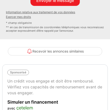
Couleur
Puissance réelle
GRIS
110
Information relative aux traitement de vos données
Exercer mes droits
* champ obligatoire
Vignette Crit’Air
Garantie mécanique
** en cas de transmission de coordonnées téléphoniques vous reconnaissez
1
6 mois
accepter expressément d’être rappelé par l’annonceur.
Recevoir les annonces similaires
Sponsorisé
Un crédit vous engage et doit être remboursé.
Vérifiez vos capacités de remboursement avant de
vous engager.
Simuler un financement
avec