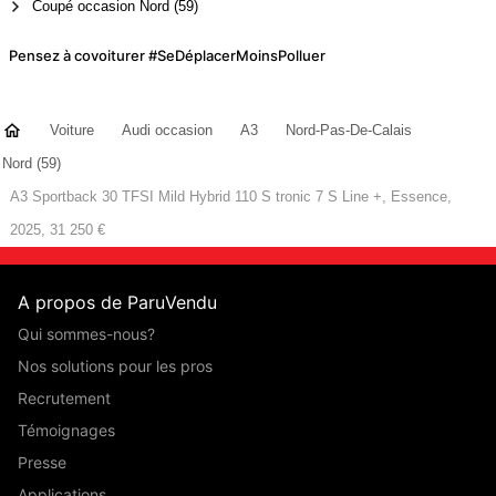
Coupé occasion Nord (59)
Pensez à covoiturer #SeDéplacerMoinsPolluer
Voiture
Audi occasion
A3
Nord-Pas-De-Calais
Nord (59)
A3 Sportback 30 TFSI Mild Hybrid 110 S tronic 7 S Line +, Essence,
2025, 31 250 €
A propos de ParuVendu
Qui sommes-nous?
Nos solutions pour les pros
Recrutement
Témoignages
Presse
Applications