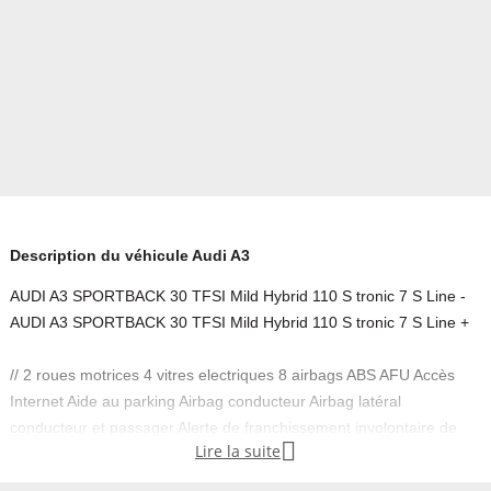
Description du véhicule Audi A3
AUDI A3 SPORTBACK 30 TFSI Mild Hybrid 110 S tronic 7 S Line -
AUDI A3 SPORTBACK 30 TFSI Mild Hybrid 110 S tronic 7 S Line +
// 2 roues motrices 4 vitres electriques 8 airbags ABS AFU Accès
Internet Aide au parking Airbag conducteur Airbag latéral
conducteur et passager Alerte de franchissement involontaire de

Lire la suite
lignes Allumage automatique des phares Android Carplay Apple
CarPlay Application mobile de gestion du véhicule Assistance de