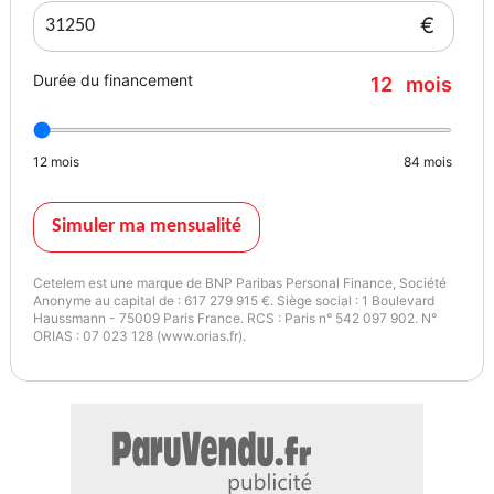
€
Couleur
Vignette Crit’Air
GRIS
1
Durée du financement
12
mois
Garantie mécanique
12
mois
84
mois
12 mois
Simuler ma mensualité
Cetelem est une marque de BNP Paribas Personal Finance, Société
Anonyme au capital de : 617 279 915 €. Siège social : 1 Boulevard
Haussmann - 75009 Paris France. RCS : Paris n° 542 097 902. N°
ORIAS : 07 023 128 (www.orias.fr).