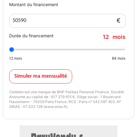
Vignette Crit’Air
Garantie mécanique
Montant du financement
1
24 mois
€
Durée du financement
12
mois
12
mois
84
mois
Simuler ma mensualité
Cetelem est une marque de BNP Paribas Personal Finance, Société
Anonyme au capital de : 617 279 915 €. Siège social : 1 Boulevard
Haussmann - 75009 Paris France. RCS : Paris n° 542 097 902. N°
ORIAS : 07 023 128 (www.orias.fr).