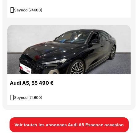

Seynod (74600)
Audi A5, 55 490 €

Seynod (74600)
Voir toutes les annonces Audi A5 Essence occasion