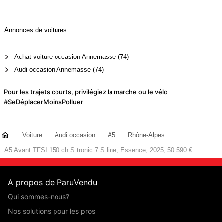
Annonces de voitures
Achat voiture occasion Annemasse (74)
Audi occasion Annemasse (74)
Pour les trajets courts, privilégiez la marche ou le vélo
#SeDéplacerMoinsPolluer
Voiture
Audi occasion
A5
Rhône-Alpes
A5 Avant TFSI 150 ch S tronic 7 S line, Essence, 2025, 50 590 €
A propos de ParuVendu
Qui sommes-nous?
Nos solutions pour les pros