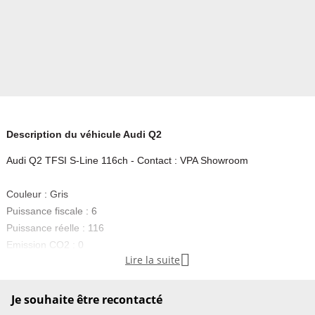
Description du véhicule Audi Q2
Audi Q2 TFSI S-Line 116ch - Contact : VPA Showroom
Couleur : Gris
Puissance fiscale : 6
Puissance réelle : 116
Emission CO2 : 0

Lire la suite
Première main
Abs, Accoudoir central, Affichage tête haute, Aide au démarrage en
Je souhaite être recontacté
pente, Aide au freinage d’urgence, Airbags frontaux, Airbags