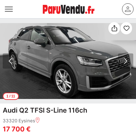
1
/ 11
Audi Q2 TFSI S-Line 116ch
33320 Eysines
17 700 €