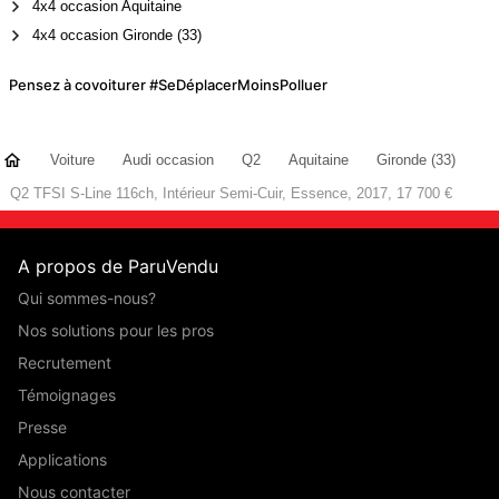
4x4 occasion Aquitaine
4x4 occasion Gironde (33)
Pensez à covoiturer #SeDéplacerMoinsPolluer
Voiture
Audi occasion
Q2
Aquitaine
Gironde (33)
Q2 TFSI S-Line 116ch, Intérieur Semi-Cuir, Essence, 2017, 17 700 €
A propos de ParuVendu
Qui sommes-nous?
Nos solutions pour les pros
Recrutement
Témoignages
Presse
Applications
Nous contacter