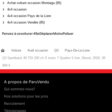
Achat voiture occasion Montaigu (85)
4x4 occasion
4x4 occasion Pays de la Loire
4x4 occasion Vendée (85)
Pensez à covoiturer #SeDéplacerMoinsPolluer
Voiture
Audi occasion
Q3
Pays-De-La-Loire
Q3 Sportback 40 TDI 200 ch S tronic 7 Quattro S line, Diesel, 2020, 38
990 €
A propos de ParuVendu
Qui sommes-nous?
Nos solutions pour les pros
Recrutement
Témoignages