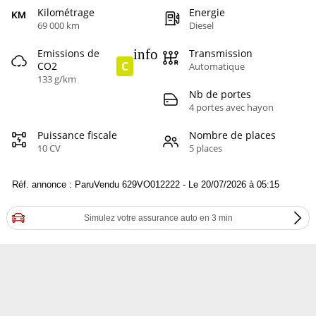
Kilométrage
Energie
69 000 km
Diesel
info
Emissions de
Transmission
C
CO2
Automatique
133 g/km
Nb de portes
4 portes avec hayon
Puissance fiscale
Nombre de places
10 CV
5 places
Réf. annonce : ParuVendu 629VO012222 - Le 20/07/2026 à 05:15
Simulez votre assurance auto en 3 min