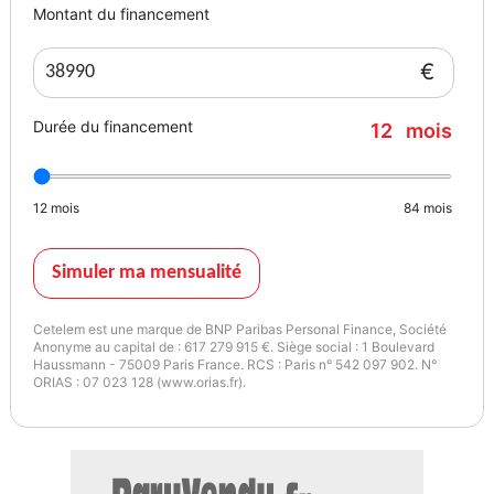
mois garantie possible de 12,24,36 et 48 mois en supplément. Les
Montant du financement
mails sans numéro de téléphone ne seront pas traités. PAS
D'ECHANGE NI REPRISE.
€
Garantie :.
Deuxième main.
Durée du financement
12
mois
Couleur
Puissance réelle
BLEU NOIR
200
12
mois
84
mois
Vignette Crit’Air
2
Simuler ma mensualité
Cetelem est une marque de BNP Paribas Personal Finance, Société
Anonyme au capital de : 617 279 915 €. Siège social : 1 Boulevard
Haussmann - 75009 Paris France. RCS : Paris n° 542 097 902. N°
ORIAS : 07 023 128 (www.orias.fr).