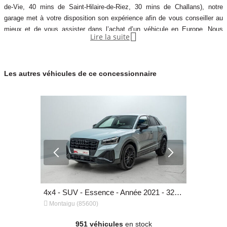
de-Vie, 40 mins de Saint-Hilaire-de-Riez, 30 mins de Challans), notre
garage met à votre disposition son expérience afin de vous conseiller au
mieux et de vous assister dans l’achat d’un véhicule en Europe. Nous

Lire la suite
effectuons pour vous toutes les démarches avec les concessions en
Allemagne, Italie, Pays bas, et Luxembourg. Nous trouvons les meilleurs
prix pour des véhicules neuf et d'occasion de qualités. Nous vous
Les autres véhicules de ce concessionnaire
proposons aujourd'hui un large choix de véhicules toutes
4x4 - SUV - Diesel - Année 2019 - 92 100 km, 43 290 €
4x4 - SUV - Essence - Année 2021 - 32 600 km, 32 690 €


Montaigu (85600)
Montaigu (
951 véhicules
en stock