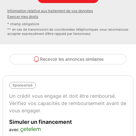
- Extension de garantie 1 an supplémentaire (2 + 1) ou 60000 km
Information relative aux traitement de vos données
- Pack Aluminium Intérieur
Exercer mes droits
- Pack Brillance Extérieur
* champ obligatoire
- Pack Eclairage d'ambiance
** en cas de transmission de coordonnées téléphoniques vous reconnaissez
accepter expressément d’être rappelé par l’annonceur.
- Pack Esthétique Noir Plus
- Pack intérieur estéhtique S line
- Pack S line extérieur
- Peinture métallisée
Recevoir les annonces similaires
- Rétroviseurs extérieurs réglables, dégivrants, rabattables
électriquement avec fonction rabat automatique côté passager AV,
marche AR enclenchée) et fonction jour/nuit automatique des 2
Sponsorisé
côtés
- Sièges AV chauffants
Un crédit vous engage et doit être remboursé.
- Vitrage Privacy : lunette AR, vitres de portières AR et vitres
Vérifiez vos capacités de remboursement avant de
latérales AR surteintées
vous engager.
- Volant cuir Sport multifonctions Plus 3 branches avec méplat et
Simuler un financement
palettes de commande au volant
avec
Couleur
Puissance réelle