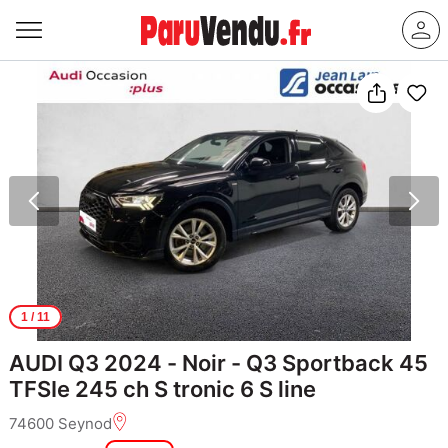
1
/ 11
AUDI Q3 2024 - Noir - Q3 Sportback 45
TFSIe 245 ch S tronic 6 S line
74600 Seynod