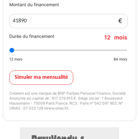
Noir
245
Montant du financement
€
Vignette Crit’Air
Garantie mécanique
1
24 mois
Durée du financement
12
mois
12
mois
84
mois
Simuler ma mensualité
Cetelem est une marque de BNP Paribas Personal Finance, Société
Anonyme au capital de : 617 279 915 €. Siège social : 1 Boulevard
Haussmann - 75009 Paris France. RCS : Paris n° 542 097 902. N°
ORIAS : 07 023 128 (www.orias.fr).