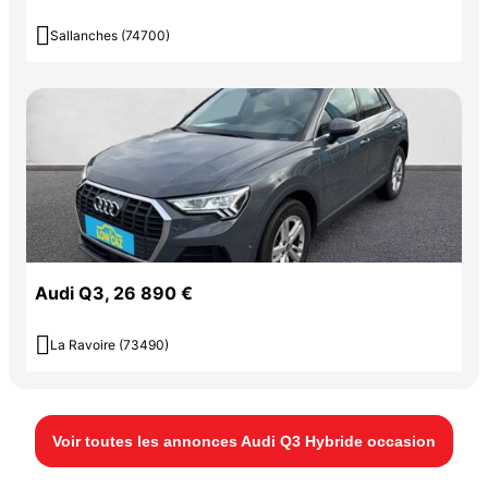

Sallanches (74700)
Audi Q3, 26 890 €

La Ravoire (73490)
Voir toutes les annonces Audi Q3 Hybride occasion