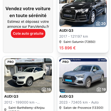
Vendez votre voiture
en toute sérénité
Estimez et déposez votre
20
annonce sur ParuVendu.fr
AUDI Q3
Cote auto gratuite
2017 - 121197 km
Saint-Saturnin (72650)
15 896 €
PRO
PRO
19
19
AUDI Q3
AUDI Q3
2012 - 199000 km -
2023 - 72405 km - Auto
Manuelle
Saint-Barthélemy-d'Anjou
Salon-de-Provence (13300)