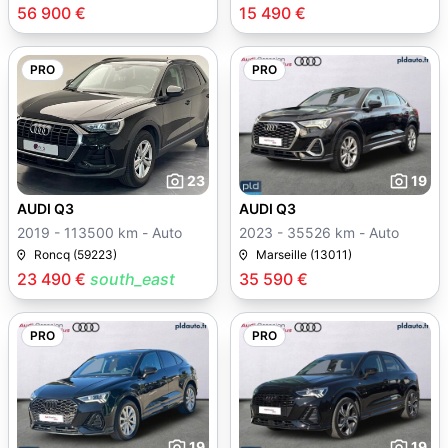
56 900 €
15 490 €
PRO
PRO
23
19
AUDI Q3
AUDI Q3
2019 - 113500 km - Auto
2023 - 35526 km - Auto
Roncq (59223)
Marseille (13011)
23 490 €
south_east
35 590 €
PRO
PRO
19
19