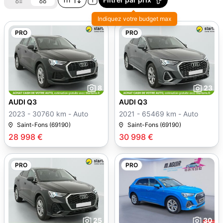
Indiquez votre budget max
PRO
PRO
8
23
AUDI Q3
AUDI Q3
2023 - 30760 km - Auto
2021 - 65469 km - Auto
Saint-Fons (69190)
Saint-Fons (69190)
28 998 €
30 998 €
PRO
PRO
25
30