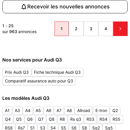
Recevoir les nouvelles annonces
1
-
25
1
2
3
4
sur
963
annonces
Nos services pour Audi Q3
Prix Audi Q3
Fiche technique Audi Q3
Comparatif assurance auto pour Q3
Les modèles Audi Q3
A1
A3
A4
A5
A6
A7
A8
Allroad
E-tron
Q2
Q4
Q5
Q6
Q7
Q8
R8
Rs q3
RS3
RS4
RS5
RS6
Rs7
S1
S3
S4
S5
S6
S8
Sq2
Sq5