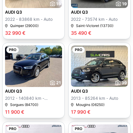
19
19
AUDI Q3
AUDI Q3
2022 - 83868 km - Auto
2022 - 73574 km - Auto
Quimper (29000)
Saint-Victoret (13730)
32 990 €
35 490 €
PRO
PRO
21
39
AUDI Q3
AUDI Q3
2012 - 140840 km -
2013 - 85264 km - Auto
Manuelle
Sorgues (84700)
Mougins (06250)
11 900 €
17 990 €
PRO
PRO