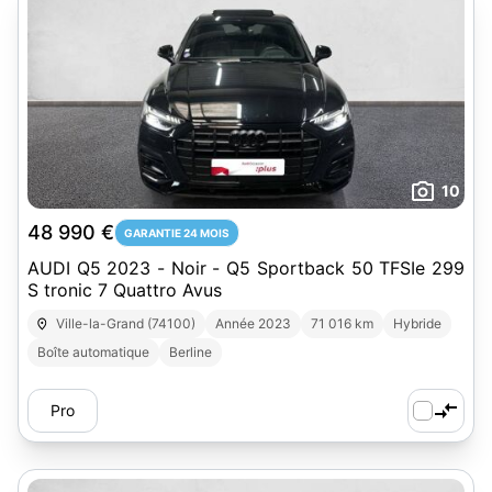
10
48 990 €
GARANTIE 24 MOIS
AUDI Q5 2023 - Noir - Q5 Sportback 50 TFSIe 299
S tronic 7 Quattro Avus
Ville-la-Grand (74100)
Année 2023
71 016 km
Hybride
Boîte automatique
Berline
Pro