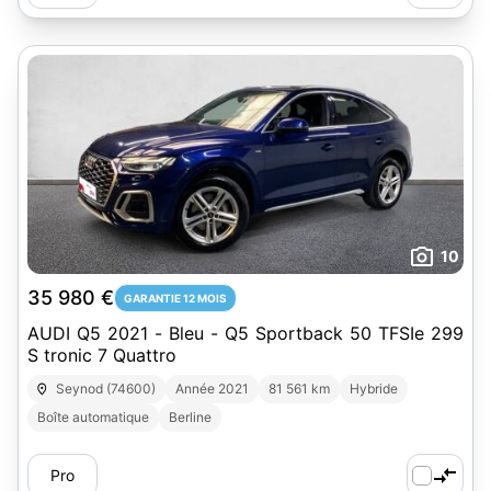
10
35 980 €
GARANTIE 12 MOIS
AUDI Q5 2021 - Bleu - Q5 Sportback 50 TFSIe 299
S tronic 7 Quattro
Seynod (74600)
Année 2021
81 561 km
Hybride
Boîte automatique
Berline
Pro