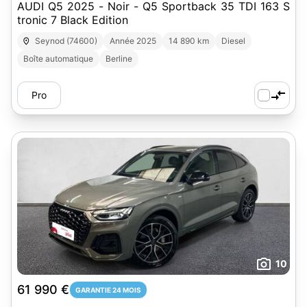
AUDI Q5 2025 - Noir - Q5 Sportback 35 TDI 163 S
tronic 7 Black Edition
Seynod (74600)
Année 2025
14 890 km
Diesel
Boîte automatique
Berline
Pro
10
61 990 €
GARANTIE 24 MOIS