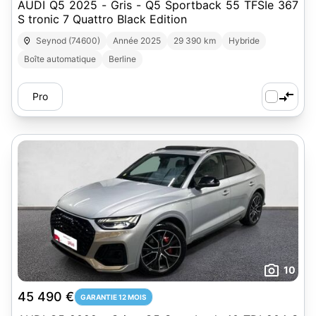
AUDI Q5 2025 - Gris - Q5 Sportback 55 TFSIe 367
S tronic 7 Quattro Black Edition
Seynod (74600)
Année 2025
29 390 km
Hybride
Boîte automatique
Berline
Pro
10
45 490 €
GARANTIE 12 MOIS