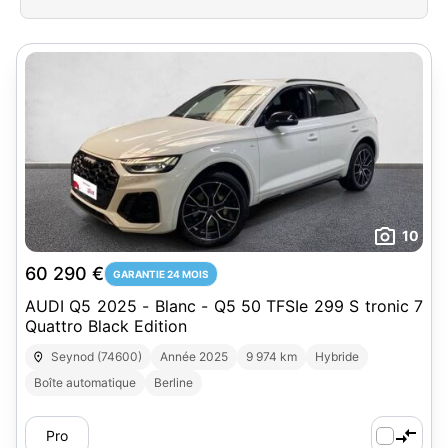
10
60 290 €
GARANTIE 24 MOIS
AUDI Q5 2025 - Blanc - Q5 50 TFSIe 299 S tronic 7
Quattro Black Edition
Seynod (74600)
Année 2025
9 974 km
Hybride
Boîte automatique
Berline
Pro