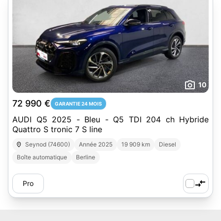
10
72 990 €
GARANTIE 24 MOIS
AUDI Q5 2025 - Bleu - Q5 TDI 204 ch Hybride
Quattro S tronic 7 S line
Seynod (74600)
Année 2025
19 909 km
Diesel
Boîte automatique
Berline
Pro