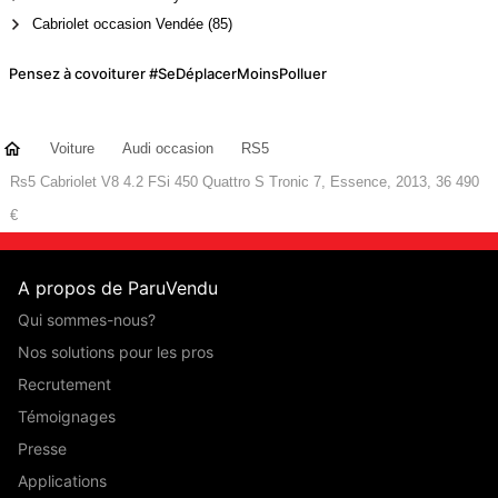
Cabriolet occasion Vendée (85)
Pensez à covoiturer #SeDéplacerMoinsPolluer
Voiture
Audi occasion
RS5
Rs5 Cabriolet V8 4.2 FSi 450 Quattro S Tronic 7, Essence, 2013, 36 490
€
A propos de ParuVendu
Qui sommes-nous?
Nos solutions pour les pros
Recrutement
Témoignages
Presse
Applications