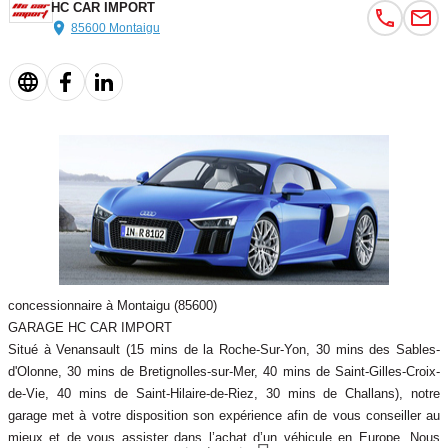
HC CAR IMPORT
levier de vitesse en cuir avec surpiqûres gris pierre,Porte-boissons
85600 Montaigu
sur la console centrale,Préparation ISOFIX pour sièges
latéraux AR et siège passager AV,Préparation pour téléphone 2W
bi-bande (D et E),Prétensionneurs de ceintures de sécurité
AV,Programme électronique de stabilisation ESP: relie
ABS,Protection antidémarrage électronique,Quattro: transmission
intégrale permanente à répartition asymétrique et dynamique de
couple. Paramètrage de base : 40 % AV / 60 % AR,Rangement
dans la contre-porte à l'AV avec casier de rangement pour boissons
et rangements AR sur les côtés du siège et dans les garnitures
latérales AR,Réglage d'appuis lombaires électriques sur 4 plans
pour sièges AV,Régulateur de vitesse électronique,Rétroviseur
concessionnaire à Montaigu (85600)
intérieur jour/nuit automatique,Rétroviseurs extérieurs avec
GARAGE HC CAR IMPORT
clignotant latéraux intégrés à diodes,Rétroviseurs extérieurs
Situé à Venansault (15 mins de la Roche-Sur-Yon, 30 mins des Sables-
dégivrants, jour/nuit automatique et escamotables,Sellerie cuir
d'Olonne, 30 mins de Bretignolles-sur-Mer, 40 mins de Saint-Gilles-Croix-
Nappa fin avec passepoils gris pierre sur les sièges AV et
de-Vie, 40 mins de Saint-Hilaire-de-Riez, 30 mins de Challans), notre
AR,Servotronic, direction assistée à la vitesse,Sièges AV chauffants
garage met à votre disposition son expérience afin de vous conseiller au
: chauffe-dossier et assise y compris partie latérale...
mieux et de vous assister dans l’achat d’un véhicule en Europe. Nous