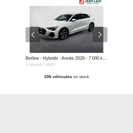
Berline - Essence - Année 2025 - 19 071 km, 30 690 €
Berline - Hybride - Année 2026 - 7 000 km, 46 490 €


Seynod (74600)
Seynod (74
206 véhicules
en stock