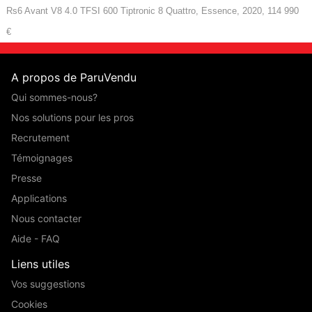
Rs6 Avant V8 4.0 TFSI 600 Tiptronic 8 Quattro, Essence, 2020, 114 990
€
A propos de ParuVendu
Qui sommes-nous?
Nos solutions pour les pros
Recrutement
Témoignages
Presse
Applications
Nous contacter
Aide - FAQ
Liens utiles
Vos suggestions
Cookies