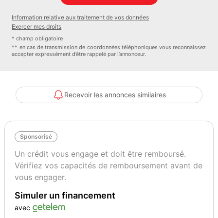
- Pack Eclairage contour/ambiance multicolore
Information relative aux traitement de vos données
- Pack Non fumeur
Exercer mes droits
- Pack Rangement
* champ obligatoire
- Pack style Aluminium Mat
** en cas de transmission de coordonnées téléphoniques vous reconnaissez
accepter expressément d’être rappelé par l’annonceur.
- Pack Style Aluminium mat
- Préparation pour crochet d'attelage
- Système d'échappement Sport RS pour une sonorité plus
sportive, à double flux, avec embouts ovales noir brillant
Recevoir les annonces similaires
Couleur
Puissance réelle
Bleu
600
Sponsorisé
Vignette Crit’Air
Garantie mécanique
Un crédit vous engage et doit être remboursé.
1
12 mois
Vérifiez vos capacités de remboursement avant de
vous engager.
Simuler un financement
avec